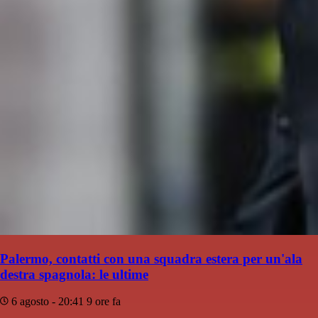
Palermo, contatti con una squadra estera per un'ala
destra spagnola: le ultime
6 agosto - 20:41
9 ore fa