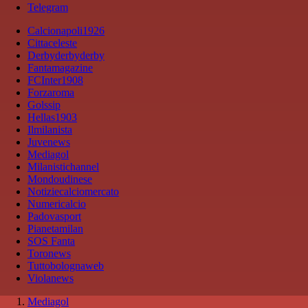
Telegram
Calcionapoli1926
Cittaceleste
Derbyderbyderby
Fantamagazine
FCInter1908
Forzaroma
Golssip
Hellas1903
Ilmilanista
Juvenews
Mediagol
Milanistichannel
Mondoudinese
Notiziecalciomercato
Numericalcio
Padovasport
Pianetamilan
SOS Fanta
Toronews
Tuttobolognaweb
Violanews
Mediagol