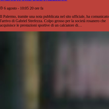
6 agosto - 10:05
20 ore fa
Il Palermo, tramite una nota pubblicata nel sito ufficiale, ha comunicato
l'arrivo di Gabriel Strefezza. Colpo grosso per la società rosanero che
acquisisce le prestazioni sportive di un calciatore di…