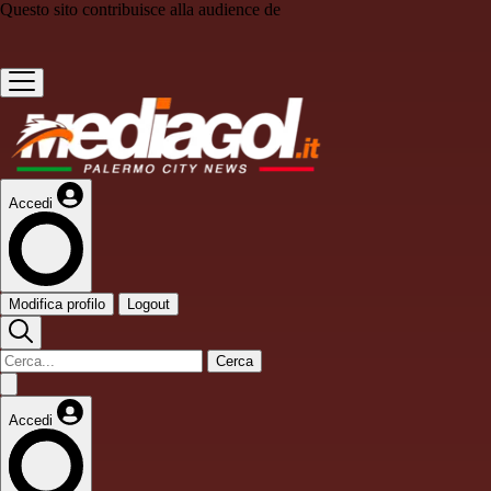
Questo sito contribuisce alla audience de
Accedi
Modifica profilo
Logout
Cerca
Accedi