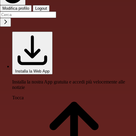
Modifica profilo
Logout
Installa la Web App
Installa la nostra App gratuita e accedi più velocemente alle
notizie
Tocca