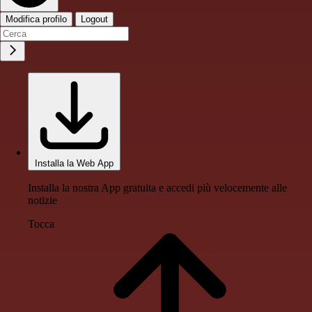
Modifica profilo
Logout
Installa la Web App
Installa la nostra App gratuita e accedi più velocemente alle
notizie
Tocca