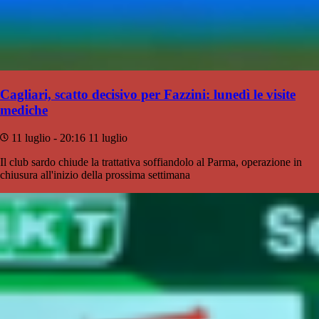
Cagliari, scatto decisivo per Fazzini: lunedì le visite
mediche
11 luglio - 20:16
11 luglio
Il club sardo chiude la trattativa soffiandolo al Parma, operazione in
chiusura all'inizio della prossima settimana