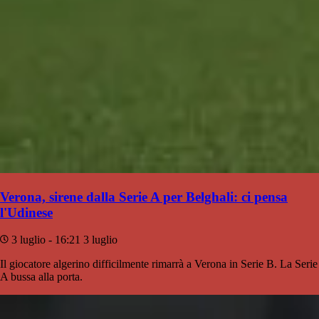
Verona, sirene dalla Serie A per Belghali: ci pensa
l'Udinese
3 luglio - 16:21
3 luglio
Il giocatore algerino difficilmente rimarrà a Verona in Serie B. La Serie
A bussa alla porta.