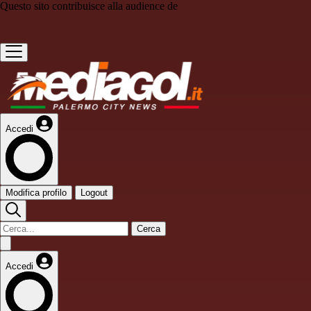
Questo sito contribuisce alla audience de
Accedi
Modifica profilo
Logout
Cerca
Accedi