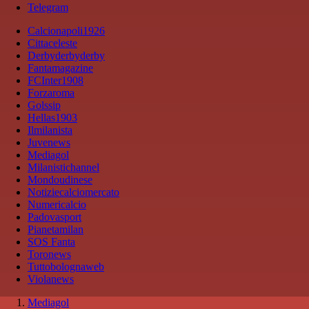
Telegram
Calcionapoli1926
Cittaceleste
Derbyderbyderby
Fantamagazine
FCInter1908
Forzaroma
Golssip
Hellas1903
Ilmilanista
Juvenews
Mediagol
Milanistichannel
Mondoudinese
Notiziecalciomercato
Numericalcio
Padovasport
Pianetamilan
SOS Fanta
Toronews
Tuttobolognaweb
Violanews
Mediagol