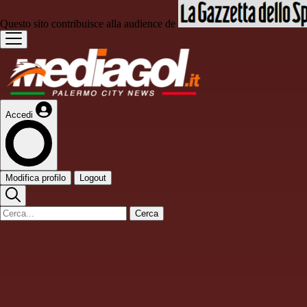
Questo sito contribuisce alla audience de
Accedi
Modifica profilo
Logout
Cerca