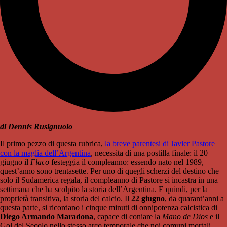
di Dennis Rusignuolo
Il primo pezzo di questa rubrica,
la breve parentesi di Javier Pastore
con la maglia dell’Argentina
, necessita di una postilla finale: il 20
giugno il
Flaco
festeggia il compleanno: essendo nato nel 1989,
quest’anno sono trentasette. Per uno di quegli scherzi del destino che
solo il Sudamerica regala, il compleanno di Pastore si incastra in una
settimana che ha scolpito la storia dell’Argentina. E quindi, per la
proprietà transitiva, la storia del calcio.
Il
22 giugno
, da quarant’anni a
questa parte, si ricordano i cinque minuti di onnipotenza calcistica di
Diego Armando Maradona
, capace di coniare la
Mano de Dios
e il
Gol del Secolo nello stesso arco temporale che noi comuni mortali