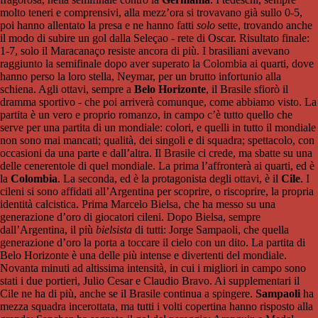
molto teneri e comprensivi, alla mezz’ora si trovavano già sullo 0-5,
poi hanno allentato la presa e ne hanno fatti
solo
sette, trovando anche
il modo di subire un gol dalla Seleçao - rete di Oscar. Risultato finale:
1-7, solo il Maracanaço resiste ancora di più. I brasiliani avevano
raggiunto la semifinale dopo aver superato la Colombia ai quarti, dove
hanno perso la loro stella, Neymar, per un brutto infortunio alla
schiena. Agli ottavi, sempre a
Belo Horizonte
, il Brasile sfiorò il
dramma sportivo - che poi arriverà comunque, come abbiamo visto. La
partita è un vero e proprio romanzo, in campo c’è tutto quello che
serve per una partita di un mondiale: colori, e quelli in tutto il mondiale
non sono mai mancati; qualità, dei singoli e di squadra; spettacolo, con
occasioni da una parte e dall’altra. Il Brasile ci crede, ma sbatte su una
delle cenerentole di quel mondiale. La prima l’affronterà ai quarti, ed è
la
Colombia
. La seconda, ed è la protagonista degli ottavi, è il
Cile
. I
cileni si sono affidati all’Argentina per scoprire, o riscoprire, la propria
identità calcistica. Prima Marcelo Bielsa, che ha messo su una
generazione d’oro di giocatori cileni. Dopo Bielsa, sempre
dall’Argentina, il più
bielsista
di tutti: Jorge Sampaoli, che quella
generazione d’oro la porta a toccare il cielo con un dito. La partita di
Belo Horizonte è una delle più intense e divertenti del mondiale.
Novanta minuti ad altissima intensità, in cui i migliori in campo sono
stati i due portieri, Julio Cesar e Claudio Bravo. Ai supplementari il
Cile ne ha di più, anche se il Brasile continua a spingere.
Sampaoli
ha
mezza squadra incerottata, ma tutti i volti copertina hanno risposto alla