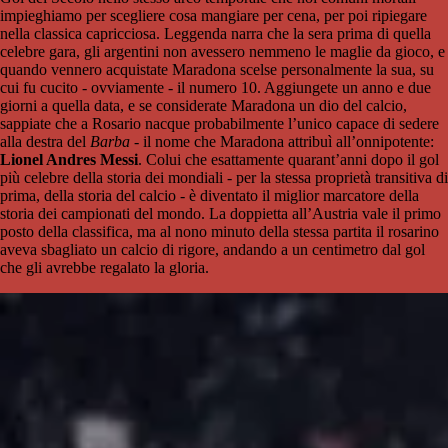
impieghiamo per scegliere cosa mangiare per cena, per poi ripiegare
nella classica capricciosa. Leggenda narra che la sera prima di quella
celebre gara, gli argentini non avessero nemmeno le maglie da gioco, e
quando vennero acquistate Maradona scelse personalmente la sua, su
cui fu cucito - ovviamente - il numero 10.
Aggiungete un anno e due
giorni a quella data, e se considerate Maradona un dio del calcio,
sappiate che a Rosario nacque probabilmente l’unico capace di sedere
alla destra del
Barba
-
il nome che Maradona attribuì all’onnipotente:
Lionel Andres Messi
. Colui che esattamente quarant’anni dopo il gol
più celebre della storia dei mondiali - per la stessa proprietà transitiva di
prima, della storia del calcio - è diventato il miglior marcatore della
storia dei campionati del mondo. La doppietta all’Austria vale il primo
posto della classifica, ma al nono minuto della stessa partita il rosarino
aveva sbagliato un calcio di rigore, andando a un centimetro dal gol
che gli avrebbe regalato la gloria.