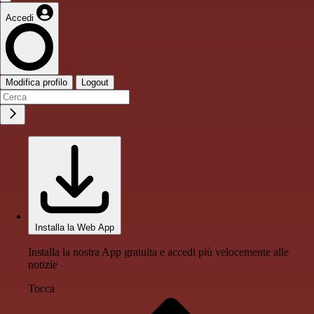
Accedi
Modifica profilo
Logout
Installa la Web App
Installa la nostra App gratuita e accedi più velocemente alle
notizie
Tocca