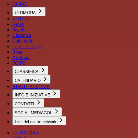
HOME
ULTIM'ORA
VIDEO
News
Pagelle
Classifica
Calendario
Tutti i sondaggi
Rosa
Archivio
FOTO
CLASSIFICA
CALENDARIO
RISULTATI LIVE
INFO E INIZIATIVE
CONTATTI
SOCIAL MEDIAGOL
I siti del nostro network
ULTIM'ORA