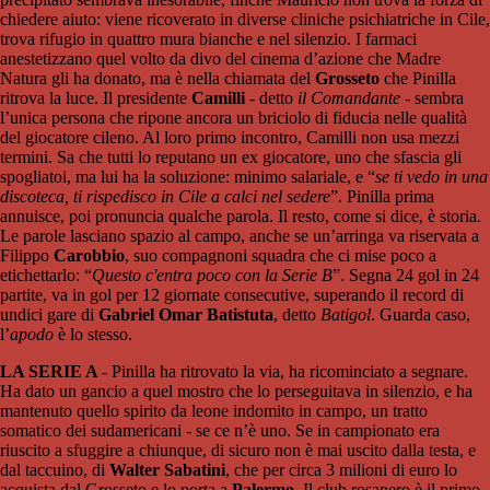
chiedere aiuto: viene ricoverato in diverse cliniche psichiatriche in Cile,
trova rifugio in quattro mura bianche e nel silenzio. I farmaci
anestetizzano quel volto da divo del cinema d’azione che Madre
Natura gli ha donato, ma è nella chiamata del
Grosseto
che Pinilla
ritrova la luce. Il presidente
Camilli
- detto
il Comandante
- sembra
l’unica persona che ripone ancora un briciolo di fiducia nelle qualità
del giocatore cileno. Al loro primo incontro, Camilli non usa mezzi
termini. Sa che tutti lo reputano un ex giocatore, uno che sfascia gli
spogliatoi, ma lui ha la soluzione: minimo salariale, e “
se ti vedo in una
discoteca, ti rispedisco in Cile a calci nel sedere
”. Pinilla prima
annuisce, poi pronuncia qualche parola. Il resto, come si dice, è storia.
Le parole lasciano spazio al campo, anche se un’arringa va riservata a
Filippo
Carobbio
, suo compagnoni squadra che ci mise poco a
etichettarlo: “
Questo c'entra poco con la Serie B
”. Segna 24 gol in 24
partite, va in gol per 12 giornate consecutive, superando il record di
undici gare di
Gabriel Omar Batistuta
, detto
Batigol
. Guarda caso,
l’
apodo
è lo stesso.
LA SERIE A
- Pinilla ha ritrovato la via, ha ricominciato a segnare.
Ha dato un gancio a quel mostro che lo perseguitava in silenzio, e ha
mantenuto quello spirito da leone indomito in campo, un tratto
somatico dei sudamericani - se ce n’è uno. Se in campionato era
riuscito a sfuggire a chiunque, di sicuro non è mai uscito dalla testa, e
dal taccuino, di
Walter Sabatini
, che per circa 3 milioni di euro lo
acquista dal Grosseto e lo porta a
Palermo
. Il club rosanero è il primo