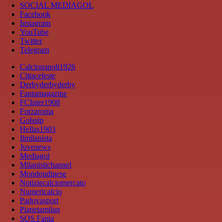
SOCIAL MEDIAGOL
Facebook
Instagram
YouTube
Twitter
Telegram
Calcionapoli1926
Cittaceleste
Derbyderbyderby
Fantamagazine
FCInter1908
Forzaroma
Golssip
Hellas1903
Ilmilanista
Juvenews
Mediagol
Milanistichannel
Mondoudinese
Notiziecalciomercato
Numericalcio
Padovasport
Pianetamilan
SOS Fanta