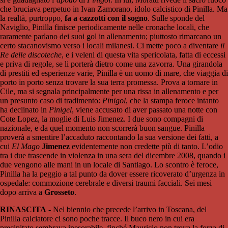
che bruciava perpetuo in Ivan Zamorano, idolo calcistico di Pinilla. Ma
la realtà, purtroppo,
fa a cazzotti con il sogno
. Sulle sponde del
Naviglio, Pinilla finisce periodicamente nelle cronache locali, che
raramente parlano dei suoi gol in allenamento; piuttosto rimarcano un
certo stacanovismo verso i locali milanesi. Ci mette poco a diventare
il
Re delle discoteche
, e i veleni di questa vita spericolata, fatta di eccessi
e priva di regole, se li porterà dietro come una zavorra. Una girandola
di prestiti ed esperienze varie, Pinilla è un uomo di mare, che viaggia di
porto in porto senza trovare la sua terra promessa. Prova a tornare in
Cile, ma si segnala principalmente per una rissa in allenamento e per
un presunto caso di tradimento:
Pinigol
, che la stampa feroce intanto
ha declinato in
Pinigel
, viene accusato di aver passato una notte con
Cote Lopez, la moglie di Luis Jimenez. I due sono compagni di
nazionale, e da quel momento non scorrerà buon sangue. Pinilla
proverà a smentire l’accaduto raccontando la sua versione dei fatti, a
cui
El Mago
Jimenez
evidentemente non credette più di tanto. L’odio
tra i due trascende in violenza in una sera del dicembre 2008, quando i
due vengono alle mani in un locale di Santiago. Lo scontro è feroce,
Pinilla ha la peggio a tal punto da dover essere ricoverato d’urgenza in
ospedale: commozione cerebrale e diversi traumi facciali. Sei mesi
dopo arriva a
Grosseto
.
RINASCITA
- Nel biennio che precede l’arrivo in Toscana, del
Pinilla calciatore ci sono poche tracce. Il buco nero in cui era
precipitato sembrava inesorabile, finché Mauricio non trova la forza di