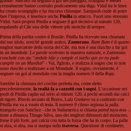
grande: Sanchez ha segnato il gol del pareggio; Aranguiz e Medel
centralmente hanno costruito praticamente una diga; Vidal tra le linee
ha creato scompiglio e ha rincorso chiunque. Sampaoli crede di poter
fare l’impresa, e inserisce anche
Pinilla
in attacco. Fuori uno stremato
Vidal. Sarà proprio Pinilla a segnare il gol decisivo al minuto 120,
regalando al
Cile una delle vittorie più storiche di sempre.
Prima della partita contro il Brasile, Pinilla ha ricevuto una chiamata
dal suo idolo, nonché grande amico,
Zamorano
.
Bam Bam
è il quarto
miglior marcatore della storia del Cile, ma non è mai riuscito a far gol
in un mondiale. Le parole scorrono in maniera naturale, e Zamorano
conclude con un: “
andale hijo y cumple el sueño que yo no pude
cumplir en un Mundial
” - Vai, figliolo, e realizza il sogno che io non
sono riuscito a realizzare a un Mondiale. Il sogno, ovviamente, è
segnare un gol al mondiale con la maglia numero 9 della
Roja
.
Sarebbe la chiusura del cerchio perfetta ma, come detto
precedentemente,
la realtà fa a cazzotti con i sogni
. L’occasione nei
piedi di Pinilla capita sul serio al minuto 120, a pochi secondi dai calci
di rigore. Rinvio arcuato di Bravo, Luiz Gustavo va a contrasto con
Pinilla ma va a vuoto di testa. Il numero 9 cileno arpiona la palla,
triangolo con Sanchez - che in Sudamerica si chiama
pared tuya-mia -
,
tiene a distanza Thiago Silva, uno dei migliori difensori del momento,
forse il più forte, poi calcia con tutta la forza che ha in corpo. La palla
si alza, si alza, ma si stampa sulla
traversa
. Questione di centimetri.