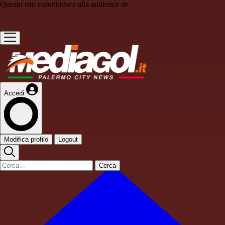
Questo sito contribuisce alla audience de
Accedi
Modifica profilo
Logout
Cerca