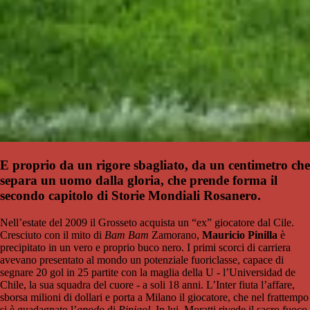
E proprio da un rigore sbagliato, da un centimetro che
separa un uomo dalla gloria, che prende forma il
secondo capitolo di Storie Mondiali Rosanero.
Nell’estate del 2009 il Grosseto acquista un “ex” giocatore dal Cile.
Cresciuto con il mito di
Bam Bam
Zamorano,
Mauricio Pinilla
è
precipitato in un vero e proprio buco nero. I primi scorci di carriera
avevano presentato al mondo un potenziale fuoriclasse, capace di
segnare 20 gol in 25 partite con la maglia della U - l’Universidad de
Chile, la sua squadra del cuore - a soli 18 anni. L’Inter fiuta l’affare,
sborsa milioni di dollari e porta a Milano il giocatore, che nel frattempo
si è guadagnato l’
apodo
di
Pinigol
. In lui, Moratti rivede il sacro fuoco