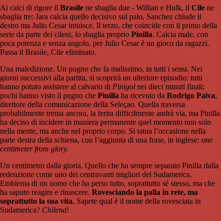
Ai calci di rigore il
Brasile
ne sbaglia due - Willian e Hulk, il
Cile
ne
sbaglia tre: Jara calcia quello decisivo sul palo, Sanchez chiude il
destro ma Julio Cesar intuisce. Il terzo, che coincide con il primo della
serie da parte dei cileni, lo sbaglia proprio
Pinilla
. Calcia male, con
poca potenza e senza angolo, per Julio Cesar è un gioco da ragazzi.
Passa il Brasile, Cile eliminato.
Una maledizione. Un pugno che fa malissimo, in tutti i sensi. Nei
giorni successivi alla partita, si scoprirà un ulteriore episodio: tutti
hanno potuto assistere al calvario di
Pinigol
nei dieci minuti finali;
pochi hanno visto il pugno che
Pinilla
ha ricevuto da
Rodrigo Paiva
,
direttore della comunicazione della Seleçao. Quella traversa
probabilmente trema ancora, la ferita difficilmente andrà via, ma Pinilla
ha deciso di incidere in maniera permanente quel momento non solo
nella mente, ma anche nel proprio corpo. Si tatua l’occasione nella
parte destra della schiena, con l’aggiunta di una frase, in inglese:
one
centimeter from glory.
Un centimetro dalla gloria. Quello che ha sempre separato Pinilla dalla
redenzione come uno dei centravanti migliori del Sudamerica.
Emblema di un uomo che ha perso tutto, soprattutto sé stesso, ma che
ha saputo reagire e rinascere.
Rovesciando la palla in rete, ma
soprattutto la sua vita.
Sapete qual è il nome della rovesciata in
Sudamerica?
Chilena
!