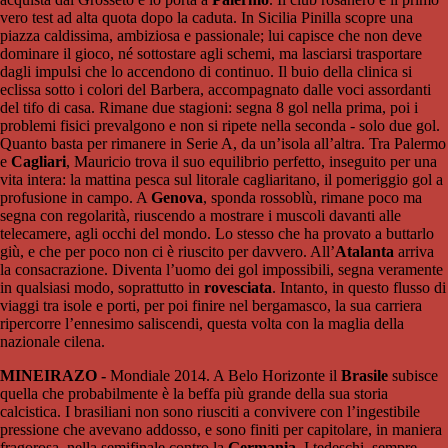
vero test ad alta quota dopo la caduta. In Sicilia Pinilla scopre una
piazza caldissima, ambiziosa e passionale; lui capisce che non deve
dominare il gioco, né sottostare agli schemi, ma lasciarsi trasportare
dagli impulsi che lo accendono di continuo. Il buio della clinica si
eclissa sotto i colori del Barbera, accompagnato dalle voci assordanti
del tifo di casa. Rimane due stagioni: segna 8 gol nella prima, poi i
problemi fisici prevalgono e non si ripete nella seconda - solo due gol.
Quanto basta per rimanere in Serie A, da un’isola all’altra. Tra Palermo
e
Cagliari
, Mauricio trova il suo equilibrio perfetto, inseguito per una
vita intera: la mattina pesca sul litorale cagliaritano, il pomeriggio gol a
profusione in campo. A
Genova
, sponda rossoblù, rimane poco ma
segna con regolarità, riuscendo a mostrare i muscoli davanti alle
telecamere, agli occhi del mondo. Lo stesso che ha provato a buttarlo
giù, e che per poco non ci è riuscito per davvero. All’
Atalanta
arriva
la consacrazione. Diventa l’uomo dei gol impossibili, segna veramente
in qualsiasi modo, soprattutto in
rovesciata
. Intanto, in questo flusso di
viaggi tra isole e porti, per poi finire nel bergamasco, la sua carriera
ripercorre l’ennesimo saliscendi, questa volta con la maglia della
nazionale cilena.
MINEIRAZO -
Mondiale 2014. A Belo Horizonte il
Brasile
subisce
quella che probabilmente è la beffa più grande della sua storia
calcistica. I brasiliani non sono riusciti a convivere con l’ingestibile
pressione che avevano addosso, e sono finiti per capitolare, in maniera
fragorosa, nella semifinale contro la
Germania
. I tedeschi, sempre