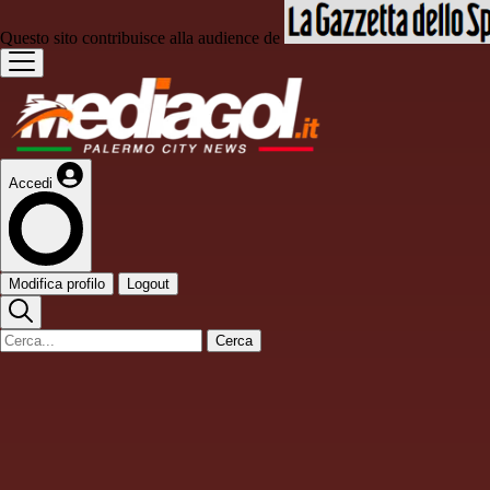
Questo sito contribuisce alla audience de
Accedi
Modifica profilo
Logout
Cerca