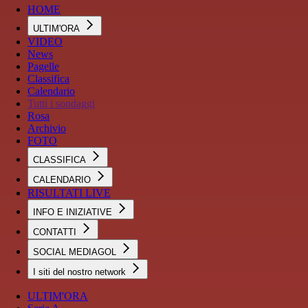
HOME
ULTIM'ORA
VIDEO
News
Pagelle
Classifica
Calendario
Tutti i sondaggi
Rosa
Archivio
FOTO
CLASSIFICA
CALENDARIO
RISULTATI LIVE
INFO E INIZIATIVE
CONTATTI
SOCIAL MEDIAGOL
I siti del nostro network
ULTIM'ORA