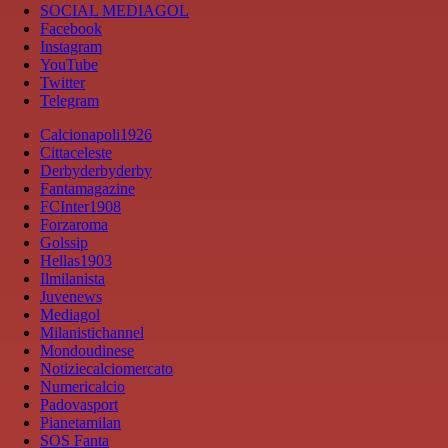
SOCIAL MEDIAGOL
Facebook
Instagram
YouTube
Twitter
Telegram
Calcionapoli1926
Cittaceleste
Derbyderbyderby
Fantamagazine
FCInter1908
Forzaroma
Golssip
Hellas1903
Ilmilanista
Juvenews
Mediagol
Milanistichannel
Mondoudinese
Notiziecalciomercato
Numericalcio
Padovasport
Pianetamilan
SOS Fanta