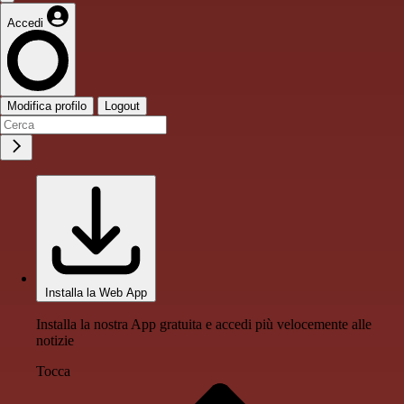
Accedi
Modifica profilo
Logout
Installa la Web App
Installa la nostra App gratuita e accedi più velocemente alle
notizie
Tocca