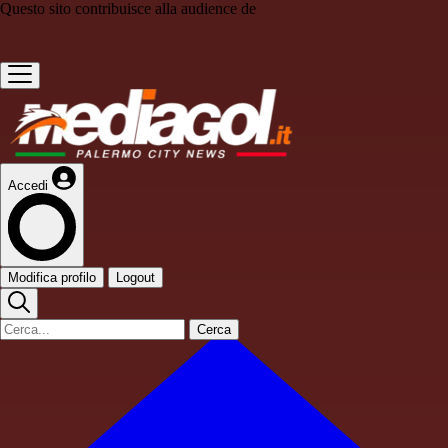
Questo sito contribuisce alla audience de
Accedi
Modifica profilo
Logout
Cerca