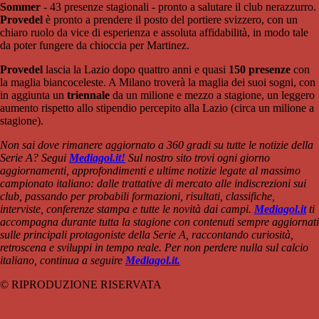
Sommer
- 43 presenze stagionali - pronto a salutare il club nerazzurro.
Provedel
è pronto a prendere il posto del portiere svizzero, con un
chiaro ruolo da vice di esperienza e assoluta affidabilità, in modo tale
da poter fungere da chioccia per Martinez.
Provedel
lascia la Lazio dopo quattro anni e quasi
150 presenze
con
la maglia biancoceleste. A Milano troverà la maglia dei suoi sogni, con
in aggiunta un
triennale
da un milione e mezzo a stagione, un leggero
aumento rispetto allo stipendio percepito alla Lazio (circa un milione a
stagione).
Non sai dove rimanere aggiornato a 360 gradi su tutte le notizie della
Serie A? Segui
Mediagol.it!
Sul nostro sito trovi ogni giorno
aggiornamenti, approfondimenti e ultime notizie legate al massimo
campionato italiano: dalle trattative di mercato alle indiscrezioni sui
club, passando per probabili formazioni, risultati, classifiche,
interviste, conferenze stampa e tutte le novità dai campi.
Mediagol.it
ti
accompagna durante tutta la stagione con contenuti sempre aggiornati
sulle principali protagoniste della Serie A, raccontando curiosità,
retroscena e sviluppi in tempo reale. Per non perdere nulla sul calcio
italiano, continua a seguire
Mediagol.it.
© RIPRODUZIONE RISERVATA