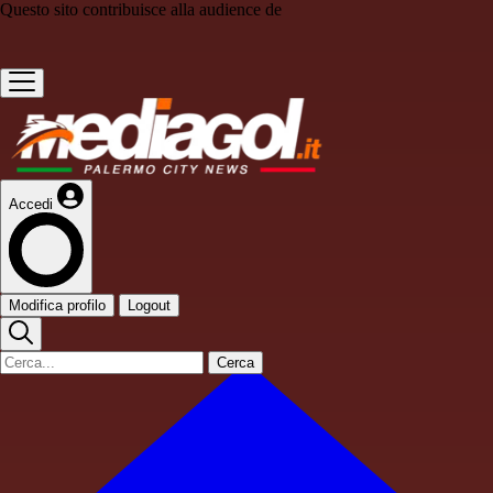
Questo sito contribuisce alla audience de
Accedi
Modifica profilo
Logout
Cerca