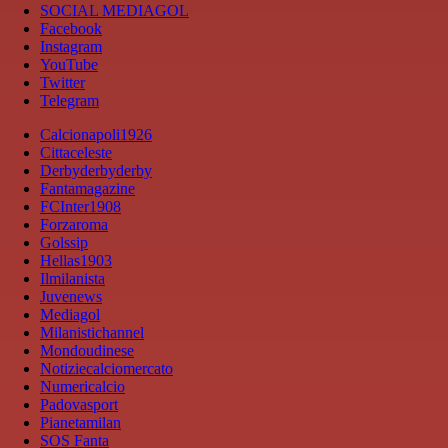
SOCIAL MEDIAGOL
Facebook
Instagram
YouTube
Twitter
Telegram
Calcionapoli1926
Cittaceleste
Derbyderbyderby
Fantamagazine
FCInter1908
Forzaroma
Golssip
Hellas1903
Ilmilanista
Juvenews
Mediagol
Milanistichannel
Mondoudinese
Notiziecalciomercato
Numericalcio
Padovasport
Pianetamilan
SOS Fanta