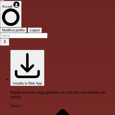
Accedi
Modifica profilo
Logout
Installa la Web App
Installa la nostra App gratuita e accedi più velocemente alle
notizie
Tocca