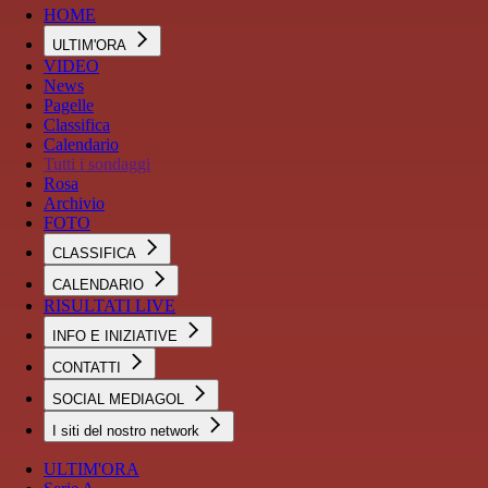
HOME
ULTIM'ORA
VIDEO
News
Pagelle
Classifica
Calendario
Tutti i sondaggi
Rosa
Archivio
FOTO
CLASSIFICA
CALENDARIO
RISULTATI LIVE
INFO E INIZIATIVE
CONTATTI
SOCIAL MEDIAGOL
I siti del nostro network
ULTIM'ORA