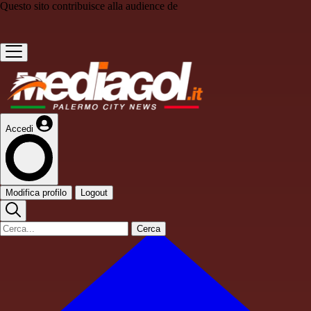
Questo sito contribuisce alla audience de
Accedi
Modifica profilo
Logout
Cerca