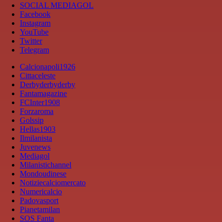
SOCIAL MEDIAGOL
Facebook
Instagram
YouTube
Twitter
Telegram
Calcionapoli1926
Cittaceleste
Derbyderbyderby
Fantamagazine
FCInter1908
Forzaroma
Golssip
Hellas1903
Ilmilanista
Juvenews
Mediagol
Milanistichannel
Mondoudinese
Notiziecalciomercato
Numericalcio
Padovasport
Pianetamilan
SOS Fanta