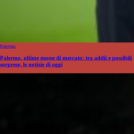
Palermo
Palermo, ultime mosse di mercato: tra addii e possibili
sorprese, le notizie di oggi