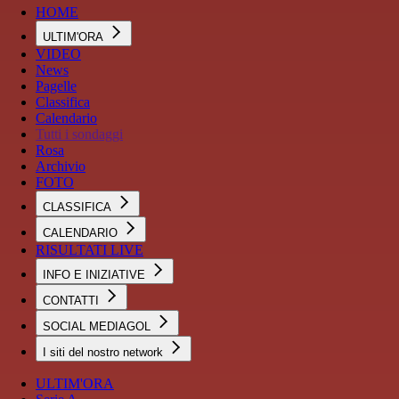
HOME
ULTIM'ORA
VIDEO
News
Pagelle
Classifica
Calendario
Tutti i sondaggi
Rosa
Archivio
FOTO
CLASSIFICA
CALENDARIO
RISULTATI LIVE
INFO E INIZIATIVE
CONTATTI
SOCIAL MEDIAGOL
I siti del nostro network
ULTIM'ORA