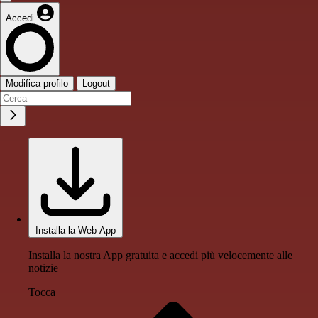
Accedi
Modifica profilo
Logout
Installa la Web App
Installa la nostra App gratuita e accedi più velocemente alle
notizie
Tocca