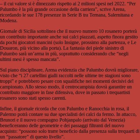
– il cui valore si è dimezzato rispetto ai 2 milioni spesi nel 2022. “Per
Palumbo è la più grande occasione della carriera”, scrive Arena,
ricordando le sue 178 presenze in Serie B tra Ternana, Salernitana e
Modena.
Giornale di Sicilia sottolinea che il nuovo numero 10 rosanero porterà
un contributo importante anche sui calci piazzati, aspetto finora gestito
da pochi giocatori mancini (solo Insigne, prossimo alla partenza, e Le
Douaron, più vicino alla porta). La fantasia del piede sinistro di
Palumbo sarà un’arma in più, soprattutto considerando che “negli
ultimi mesi è spesso mancata”.
Sul piano disciplinare, Arena evidenzia che Palumbo dovrà migliorare,
visto che “i 27 cartellini gialli raccolti nelle ultime tre stagioni sono
troppi” e potrebbero pesare con squalifiche nei momenti decisivi del
campionato. Allo stesso modo, il centrocampista dovrà garantire un
contributo maggiore in fase difensiva, dove in passato i trequartisti
rosanero sono stati spesso carenti.
Infine, il giornale ricorda che con Palumbo e Ranocchia in rosa, il
Palermo potrà contare su due specialisti dei calci da fermo. In attacco,
Brunori e il nuovo compagno Pohjanpalo (arrivato dal Venezia)
beneficeranno delle geometrie e dei passaggi filtranti del nuovo
acquisto: “possono solo trarre beneficio dalla presenza sulla trequarti di
un “passatore” di questo livello”.