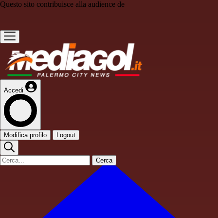
Questo sito contribuisce alla audience de
Accedi
Modifica profilo
Logout
Cerca