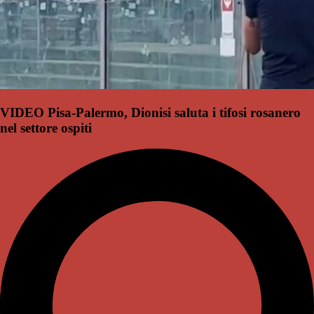
VIDEO Pisa-Palermo, Dionisi saluta i tifosi rosanero
nel settore ospiti