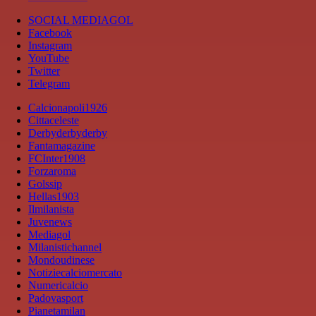
SOCIAL MEDIAGOL
Facebook
Instagram
YouTube
Twitter
Telegram
Calcionapoli1926
Cittaceleste
Derbyderbyderby
Fantamagazine
FCInter1908
Forzaroma
Golssip
Hellas1903
Ilmilanista
Juvenews
Mediagol
Milanistichannel
Mondoudinese
Notiziecalciomercato
Numericalcio
Padovasport
Pianetamilan