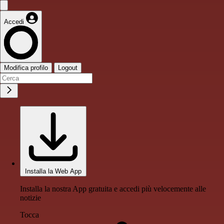
Accedi
Modifica profilo
Logout
Installa la Web App
Installa la nostra App gratuita e accedi più velocemente alle
notizie
Tocca