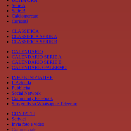
ULTIM'ORA
Serie A
Serie B
Calciomercato
Curiosità
CLASSIFICA
CLASSIFICA SERIE A
CLASSIFICA SERIE B
CALENDARIO
CALENDARIO SERIE A
CALENDARIO SERIE B
CALENDARIO PALERMO
INFO E INIZIATIVE
L'Azienda
Pubblicità
Social Network
Community Facebook
Sms gratis su Whatsapp e Telegram
CONTATTI
Scrivici
Invia foto e video
Commerciale