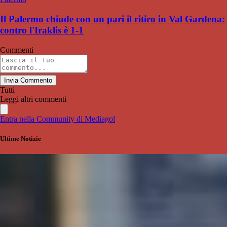
Il Palermo chiude con un pari il ritiro in Val Gardena:
contro l'Iraklis è 1-1
Commenti
Invia Commento
Tutti
Leggi altri commenti
Entra nella Community di Mediagol
Ultime Notizie