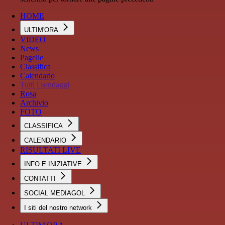
HOME
ULTIM'ORA
VIDEO
News
Pagelle
Classifica
Calendario
Tutti i sondaggi
Rosa
Archivio
FOTO
CLASSIFICA
CALENDARIO
RISULTATI LIVE
INFO E INIZIATIVE
CONTATTI
SOCIAL MEDIAGOL
I siti del nostro network