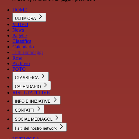
HOME
ULTIM'ORA
VIDEO
News
Pagelle
Classifica
Calendario
Tutti i sondaggi
Rosa
Archivio
FOTO
CLASSIFICA
CALENDARIO
RISULTATI LIVE
INFO E INIZIATIVE
CONTATTI
SOCIAL MEDIAGOL
I siti del nostro network