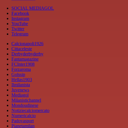
SOCIAL MEDIAGOL
Facebook
Instagram
YouTube
Twitter
Telegram
Calcionapoli1926
Cittaceleste
Derbyderbyderby
Fantamagazine
FCInter1908
Forzaroma
Golssip
Hellas1903
Ilmilanista
Juvenews
Mediagol
Milanistichannel
Mondoudinese
Notiziecalciomercato
Numericalcio
Padovasport
Pianetamilan