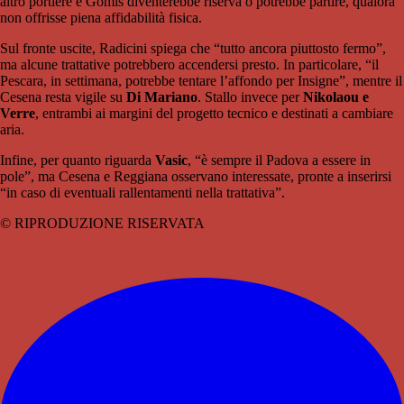
altro portiere e Gomis diventerebbe riserva o potrebbe partire, qualora
non offrisse piena affidabilità fisica.
Sul fronte uscite, Radicini spiega che “tutto ancora piuttosto fermo”,
ma alcune trattative potrebbero accendersi presto. In particolare, “il
Pescara, in settimana, potrebbe tentare l’affondo per Insigne”, mentre il
Cesena resta vigile su
Di Mariano
. Stallo invece per
Nikolaou e
Verre
, entrambi ai margini del progetto tecnico e destinati a cambiare
aria.
Infine, per quanto riguarda
Vasic
, “è sempre il Padova a essere in
pole”, ma Cesena e Reggiana osservano interessate, pronte a inserirsi
“in caso di eventuali rallentamenti nella trattativa”.
© RIPRODUZIONE RISERVATA