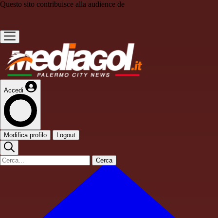
Questo sito contribuisce alla audience de
Accedi
Modifica profilo
Logout
Cerca