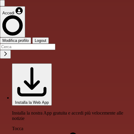
Accedi
Modifica profilo
Logout
Installa la Web App
Installa la nostra App gratuita e accedi più velocemente alle
notizie
Tocca