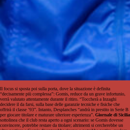
Il focus si sposta poi sulla porta, dove la situazione è definita
“decisamente più complessa”: Gomis, reduce da un grave infortunio,
verrà valutato attentamente durante il ritiro. “Toccherà a Inzaghi
decidere il da farsi, sulla base delle garanzie tecniche e fisiche che
offrirà il classe ’93”. Intanto, Desplanches “andrà in prestito in Serie B
per giocare titolare e maturare ulteriore esperienza”.
Giornale di Sicilia
sottolinea che il club resta aperto a ogni scenario: se Gomis dovesse
convincere, potrebbe restare da titolare; altrimenti si cercherebbe un