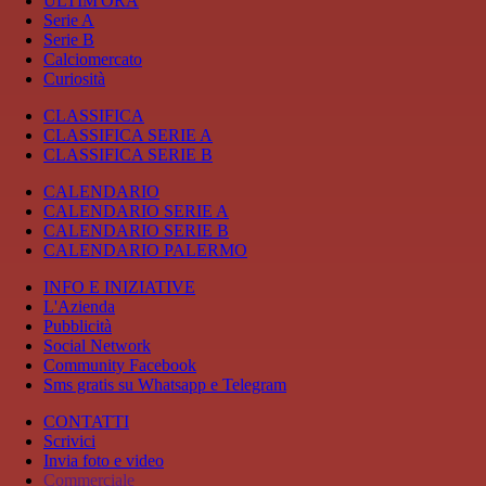
ULTIM'ORA
Serie A
Serie B
Calciomercato
Curiosità
CLASSIFICA
CLASSIFICA SERIE A
CLASSIFICA SERIE B
CALENDARIO
CALENDARIO SERIE A
CALENDARIO SERIE B
CALENDARIO PALERMO
INFO E INIZIATIVE
L'Azienda
Pubblicità
Social Network
Community Facebook
Sms gratis su Whatsapp e Telegram
CONTATTI
Scrivici
Invia foto e video
Commerciale