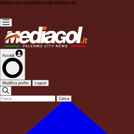
Questo sito contribuisce alla audience de
Accedi
Modifica profilo
Logout
Cerca