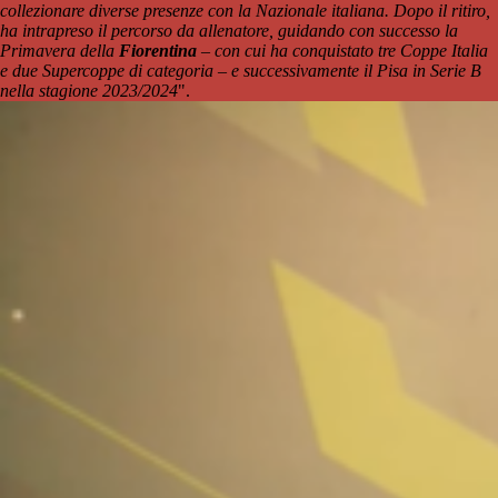
collezionare diverse presenze con la Nazionale italiana. Dopo il ritiro,
ha intrapreso il percorso da allenatore, guidando con successo la
Primavera della
Fiorentina
– con cui ha conquistato tre Coppe Italia
e due Supercoppe di categoria – e successivamente il Pisa in Serie B
nella stagione 2023/2024
".