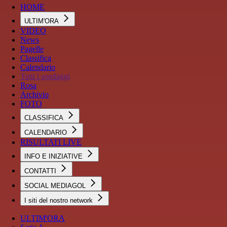
HOME
ULTIM'ORA
VIDEO
News
Pagelle
Classifica
Calendario
Tutti i sondaggi
Rosa
Archivio
FOTO
CLASSIFICA
CALENDARIO
RISULTATI LIVE
INFO E INIZIATIVE
CONTATTI
SOCIAL MEDIAGOL
I siti del nostro network
ULTIM'ORA