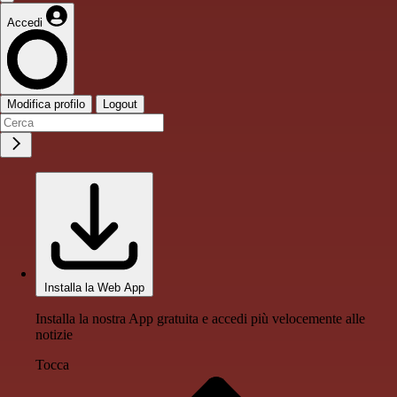
Accedi
Modifica profilo
Logout
Installa la Web App
Installa la nostra App gratuita e accedi più velocemente alle
notizie
Tocca