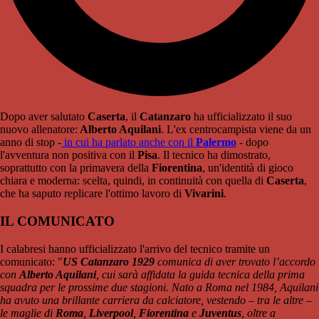
Dopo aver salutato
Caserta
, il
Catanzaro
ha ufficializzato il suo
nuovo allenatore:
Alberto Aquilani
. L'ex centrocampista viene da un
anno di stop -
in cui ha parlato anche con il
Palermo
- dopo
l'avventura non positiva con il
Pisa
. Il tecnico ha dimostrato,
soprattutto con la primavera della
Fiorentina
, un'identità di gioco
chiara e moderna: scelta, quindi, in continuità con quella di
Caserta
,
che ha saputo replicare l'ottimo lavoro di
Vivarini
.
IL COMUNICATO
I calabresi hanno ufficializzato l'arrivo del tecnico tramite un
comunicato: "
US Catanzaro 1929
comunica di aver trovato l’accordo
con
Alberto Aquilani
, cui sarà affidata la guida tecnica della prima
squadra per le prossime due stagioni. Nato a Roma nel 1984, Aquilani
ha avuto una brillante carriera da calciatore, vestendo – tra le altre –
le maglie di
Roma
,
Liverpool
,
Fiorentina
e
Juventus
, oltre a