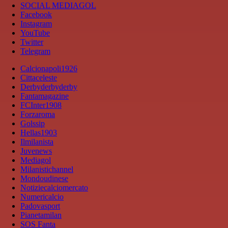
SOCIAL MEDIAGOL
Facebook
Instagram
YouTube
Twitter
Telegram
Calcionapoli1926
Cittaceleste
Derbyderbyderby
Fantamagazine
FCInter1908
Forzaroma
Golssip
Hellas1903
Ilmilanista
Juvenews
Mediagol
Milanistichannel
Mondoudinese
Notiziecalciomercato
Numericalcio
Padovasport
Pianetamilan
SOS Fanta