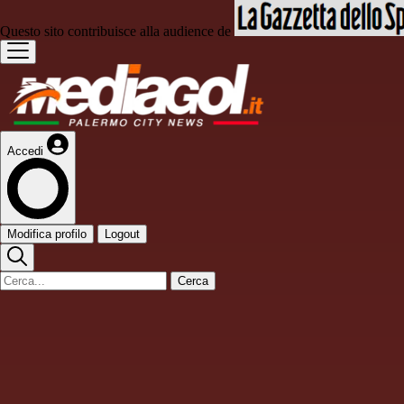
Questo sito contribuisce alla audience de
Accedi
Modifica profilo
Logout
Cerca