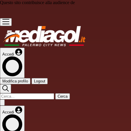
Questo sito contribuisce alla audience de
Accedi
Modifica profilo
Logout
Cerca
Accedi