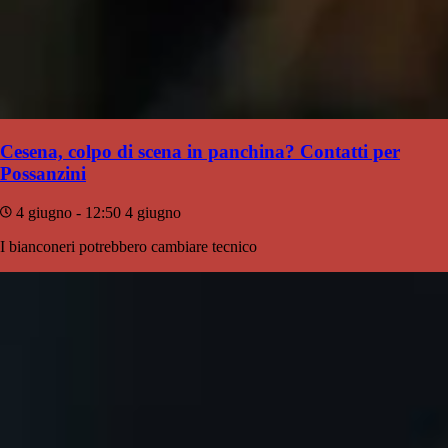
Cesena, colpo di scena in panchina? Contatti per
Possanzini
4 giugno - 12:50
4 giugno
I bianconeri potrebbero cambiare tecnico