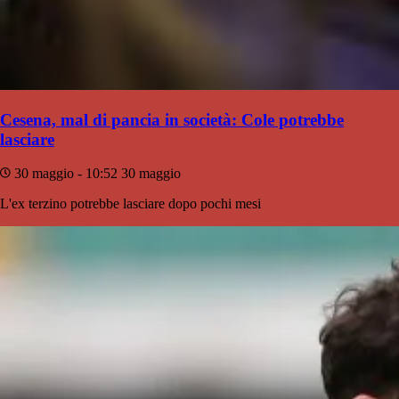
Cesena, mal di pancia in società: Cole potrebbe
lasciare
30 maggio - 10:52
30 maggio
L'ex terzino potrebbe lasciare dopo pochi mesi