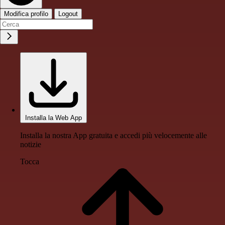
Modifica profilo
Logout
Installa la Web App
Installa la nostra App gratuita e accedi più velocemente alle
notizie
Tocca