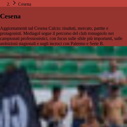
Cesena
Cesena
Aggiornamenti sul Cesena Calcio: risultati, mercato, partite e
protagonisti. Mediagol segue il percorso del club romagnolo nei
campionati professionistici, con focus sulle sfide più importanti, sulle
ambizioni stagionali e sugli incroci con Palermo e Serie B.