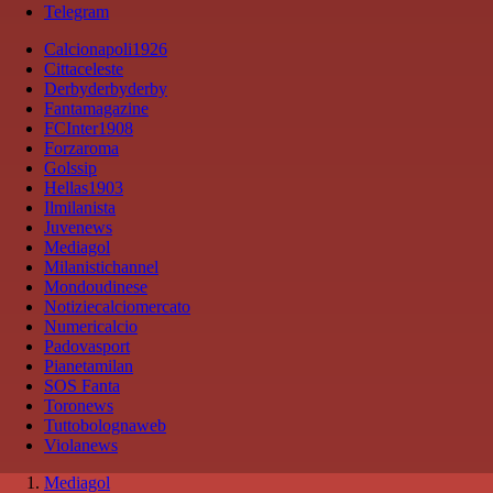
Telegram
Calcionapoli1926
Cittaceleste
Derbyderbyderby
Fantamagazine
FCInter1908
Forzaroma
Golssip
Hellas1903
Ilmilanista
Juvenews
Mediagol
Milanistichannel
Mondoudinese
Notiziecalciomercato
Numericalcio
Padovasport
Pianetamilan
SOS Fanta
Toronews
Tuttobolognaweb
Violanews
Mediagol