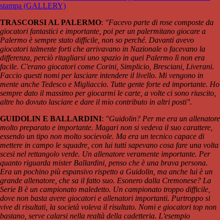
stampa (GALLERY)
TRASCORSI AL PALERMO
:
"Facevo parte di rose composte da
giocatori fantastici e importante, poi per un palermitano giocare a
Palermo è sempre stato difficile, non so perché. Davanti avevo
giocatori talmente forti che arrivavano in Nazionale o facevano la
differenza, perciò ritagliarsi uno spazio in quei Palermo lì non era
facile. C'erano giocatori come Corini, Simplicio, Bresciani, Liverani.
Faccio questi nomi per lasciare intendere il livello. Mi vengono in
mente anche Tedesco e Migliaccio. Tutte gente forte ed importante. Ho
sempre dato il massimo per giocarmi le carte, a volte ci sono riuscito,
altre ho dovuto lasciare e dare il mio contributo in altri posti".
GUIDOLIN E BALLARDINI
:
"Guidolin? Per me era un allenatore
molto preparato e importante. Magari non si vedeva il suo carattere,
essendo un tipo non molto socievole. Ma era un tecnico capace di
mettere in campo le squadre, con lui tutti sapevano cosa fare una volta
scesi nel rettangolo verde. Un allenatore veramente importante. Per
quanto riguarda mister Ballardini, penso che è una brava persona.
Era un pochino più espansivo rispetto a Guidolin, ma anche lui è un
grande allenatore, che sa il fatto suo. Esonero dalla Cremonese? La
Serie B è un campionato maledetto. Un campionato troppo difficile,
dove non basta avere giocatori e allenatori importanti. Purtroppo si
vive di risultati, la società voleva il risultato. Nomi e giocatori top non
bastano, serve calarsi nella realtà della cadetteria. L'esempio