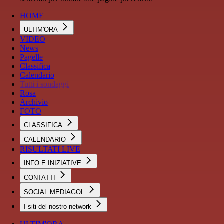
HOME
ULTIM'ORA
VIDEO
News
Pagelle
Classifica
Calendario
Tutti i sondaggi
Rosa
Archivio
FOTO
CLASSIFICA
CALENDARIO
RISULTATI LIVE
INFO E INIZIATIVE
CONTATTI
SOCIAL MEDIAGOL
I siti del nostro network