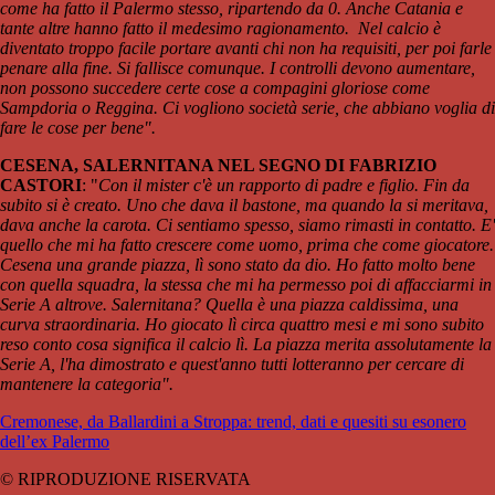
come ha fatto il Palermo stesso, ripartendo da 0. Anche Catania e
tante altre hanno fatto il medesimo ragionamento. Nel calcio è
diventato troppo facile portare avanti chi non ha requisiti, per poi farle
penare alla fine. Si fallisce comunque. I controlli devono aumentare,
non possono succedere certe cose a compagini gloriose come
Sampdoria o Reggina. Ci vogliono società serie, che abbiano voglia di
fare le cose per bene".
CESENA, SALERNITANA NEL SEGNO DI FABRIZIO
CASTORI
: "
Con il mister c'è un rapporto di padre e figlio. Fin da
subito si è creato. Uno che dava il bastone, ma quando la si meritava,
dava anche la carota. Ci sentiamo spesso, siamo rimasti in contatto. E'
quello che mi ha fatto crescere come uomo, prima che come giocatore.
Cesena una grande piazza, lì sono stato da dio. Ho fatto molto bene
con quella squadra, la stessa che mi ha permesso poi di affacciarmi in
Serie A altrove. Salernitana? Quella è una piazza caldissima, una
curva straordinaria. Ho giocato lì circa quattro mesi e mi sono subito
reso conto cosa significa il calcio lì. La piazza merita assolutamente la
Serie A, l'ha dimostrato e quest'anno tutti lotteranno per cercare di
mantenere la categoria".
Cremonese, da Ballardini a Stroppa: trend, dati e quesiti su esonero
dell’ex Palermo
© RIPRODUZIONE RISERVATA