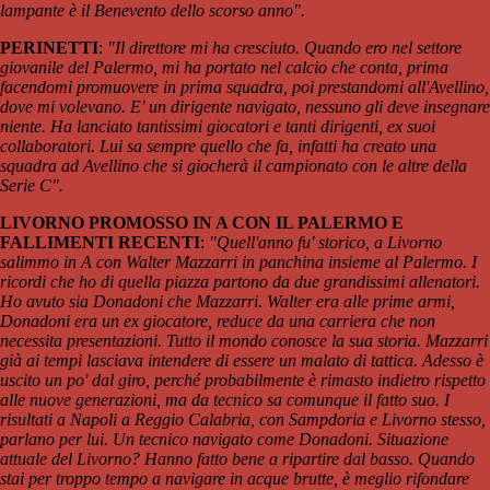
lampante è il Benevento dello scorso anno".
PERINETTI
:
"Il direttore mi ha cresciuto. Quando ero nel settore
giovanile del Palermo, mi ha portato nel calcio che conta, prima
facendomi promuovere in prima squadra, poi prestandomi all'Avellino,
dove mi volevano. E' un dirigente navigato, nessuno gli deve insegnare
niente. Ha lanciato tantissimi giocatori e tanti dirigenti, ex suoi
collaboratori. Lui sa sempre quello che fa, infatti ha creato una
squadra ad Avellino che si giocherà il campionato con le altre della
Serie C".
LIVORNO PROMOSSO IN A CON IL PALERMO E
FALLIMENTI RECENTI
:
"Quell'anno fu' storico, a Livorno
salimmo in A con Walter Mazzarri in panchina insieme al Palermo. I
ricordi che ho di quella piazza partono da due grandissimi allenatori.
Ho avuto sia Donadoni che Mazzarri. Walter era alle prime armi,
Donadoni era un ex giocatore, reduce da una carriera che non
necessita presentazioni. Tutto il mondo conosce la sua storia. Mazzarri
già ai tempi lasciava intendere di essere un malato di tattica. Adesso è
uscito un po' dal giro, perché probabilmente è rimasto indietro rispetto
alle nuove generazioni, ma da tecnico sa comunque il fatto suo. I
risultati a Napoli a Reggio Calabria, con Sampdoria e Livorno stesso,
parlano per lui. Un tecnico navigato come Donadoni. Situazione
attuale del Livorno? Hanno fatto bene a ripartire dal basso. Quando
stai per troppo tempo a navigare in acque brutte, è meglio rifondare