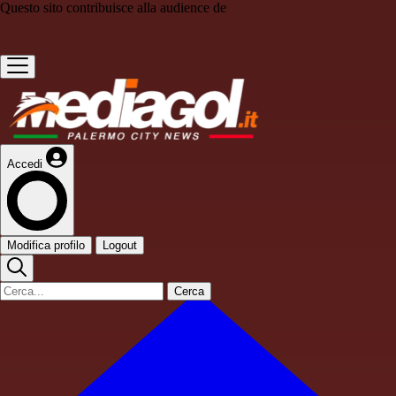
Questo sito contribuisce alla audience de
Accedi
Modifica profilo
Logout
Cerca