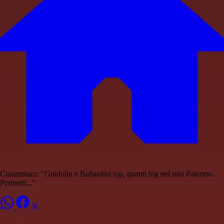
Ciaramitaro: "Guidolin e Ballardini top, quanti big nel mio Palermo.
Perinetti..."