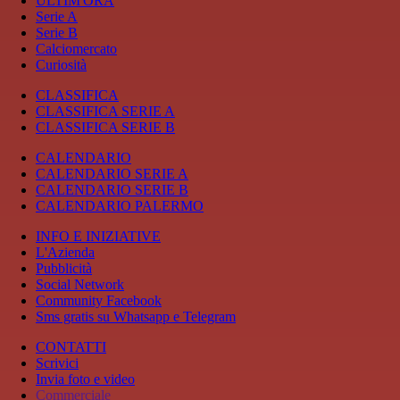
ULTIM'ORA
Serie A
Serie B
Calciomercato
Curiosità
CLASSIFICA
CLASSIFICA SERIE A
CLASSIFICA SERIE B
CALENDARIO
CALENDARIO SERIE A
CALENDARIO SERIE B
CALENDARIO PALERMO
INFO E INIZIATIVE
L'Azienda
Pubblicità
Social Network
Community Facebook
Sms gratis su Whatsapp e Telegram
CONTATTI
Scrivici
Invia foto e video
Commerciale