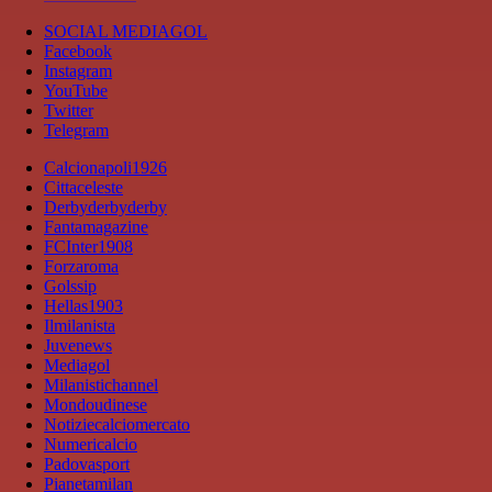
SOCIAL MEDIAGOL
Facebook
Instagram
YouTube
Twitter
Telegram
Calcionapoli1926
Cittaceleste
Derbyderbyderby
Fantamagazine
FCInter1908
Forzaroma
Golssip
Hellas1903
Ilmilanista
Juvenews
Mediagol
Milanistichannel
Mondoudinese
Notiziecalciomercato
Numericalcio
Padovasport
Pianetamilan