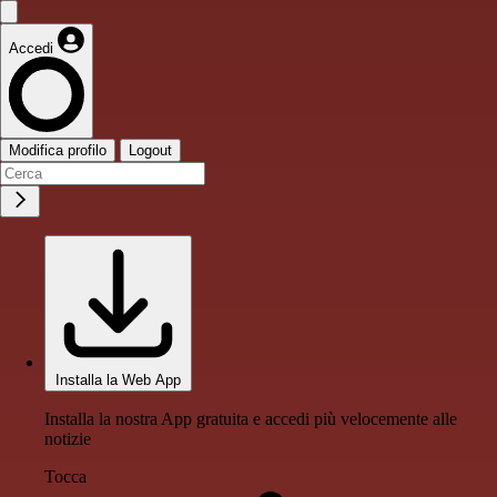
Accedi
Modifica profilo
Logout
Installa la Web App
Installa la nostra App gratuita e accedi più velocemente alle
notizie
Tocca