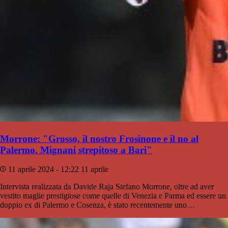
Morrone: "Grosso, il nostro Frosinone e il no al
Palermo. Mignani strepitoso a Bari"
11 aprile 2024 - 12:22
11 aprile
Intervista realizzata da Davide Raja Stefano Morrone, oltre ad aver
vestito maglie prestigiose come quelle di Venezia e Parma ed essere un
doppio ex di Palermo e Cosenza, è stato recentemente uno…