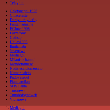
Telegram
Calcionapoli1926
Cittaceleste
Derbyderbyderby
Fantamagazine
FCInter1908
Forzaroma
Golssip
Hellas1903
Ilmilanista
Juvenews
Mediagol
Milanistichannel
Mondoudinese
Notiziecalciomercato
Numericalcio
Padovasport
Pianetamilan
SOS Fanta
Toronews
Tuttobolognaweb
Violanews
Mediagol