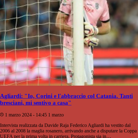
Agliardi: "Io, Corini e l'abbraccio col Catania. Tanti
bresciani, mi sentivo a casa"
1 marzo 2024 - 14:45
1 marzo
Intervista realizzata da Davide Raja Federico Agliardi ha vestito dal
2006 al 2008 la maglia rosanero, arrivando anche a disputare la Coppa
UEFA per la prima volta in carriera. Protagonista sia in…