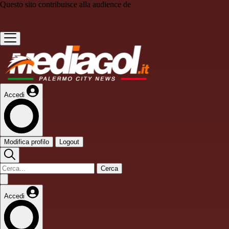
Questo sito contribuisce alla audience de
Accedi
Modifica profilo
Logout
Cerca
Accedi