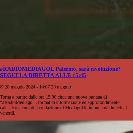
#RADIOMEDIAGOL Palermo, sarà rivoluzione?
SEGUI LA DIRETTA ALLE 15:45
28 maggio 2024 - 14:07
28 maggio
Torna a partire dalle ore 15:00 circa una nuova puntata di
"#RadioMediagol", format di informazione ed approfondimento
calcistico a cura della redazione di Mediagol.it, in onda dal lunedì al
venerdì.