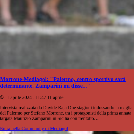
Morrone-Mediagol: "Palermo, centro sportivo sarà
determinante. Zamparini mi disse..."
11 aprile 2024 - 11:47
11 aprile
Intervista realizzata da Davide Raja Due stagioni indossando la maglia
del Palermo per Stefano Morrone, tra i protagonisti della prima annata
targata Maurizio Zamparini in Sicilia con trentotto…
Entra nella Community di Mediagol