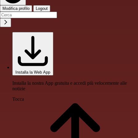
Modifica profilo
Logout
Installa la Web App
Installa la nostra App gratuita e accedi più velocemente alle
notizie
Tocca