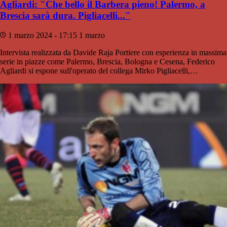
Agliardi: "Che bello il Barbera pieno! Palermo, a
Brescia sarà dura. Pigliacelli..."
1 marzo 2024 - 17:15
1 marzo
Intervista realizzata da Davide Raja Portiere con esperienza in massima
serie in piazze come Palermo, Brescia, Bologna e Cesena, Federico
Agliardi si espone sull'operato del collega Mirko Pigliacelli,…