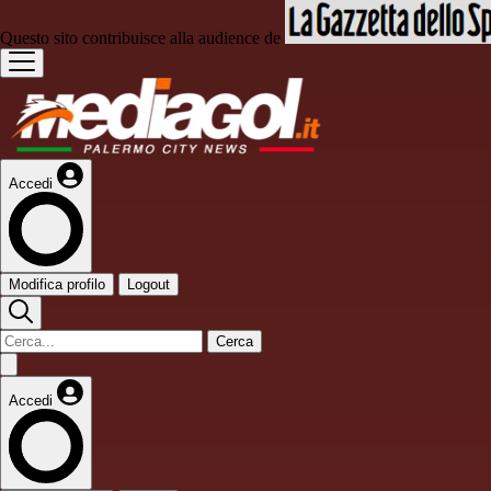
Questo sito contribuisce alla audience de
Accedi
Modifica profilo
Logout
Cerca
Accedi