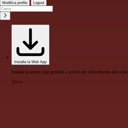
Modifica profilo
Logout
Installa la Web App
Installa la nostra App gratuita e accedi più velocemente alle notiz
Tocca