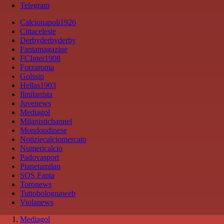
Telegram
Calcionapoli1926
Cittaceleste
Derbyderbyderby
Fantamagazine
FCInter1908
Forzaroma
Golssip
Hellas1903
Ilmilanista
Juvenews
Mediagol
Milanistichannel
Mondoudinese
Notiziecalciomercato
Numericalcio
Padovasport
Pianetamilan
SOS Fanta
Toronews
Tuttobolognaweb
Violanews
Mediagol