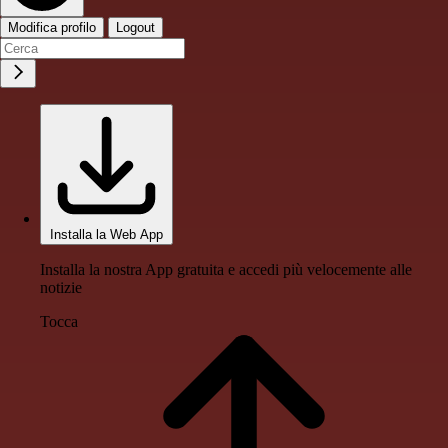
Modifica profilo
Logout
Installa la Web App
Installa la nostra App gratuita e accedi più velocemente alle
notizie
Tocca