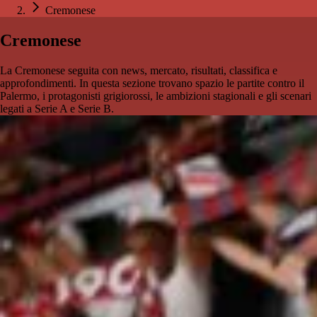
Cremonese
Cremonese
La Cremonese seguita con news, mercato, risultati, classifica e
approfondimenti. In questa sezione trovano spazio le partite contro il
Palermo, i protagonisti grigiorossi, le ambizioni stagionali e gli scenari
legati a Serie A e Serie B.