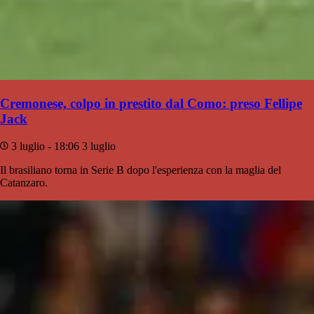
Cremonese, colpo in prestito dal Como: preso Fellipe
Jack
3 luglio - 18:06
3 luglio
Il brasiliano torna in Serie B dopo l'esperienza con la maglia del
Catanzaro.