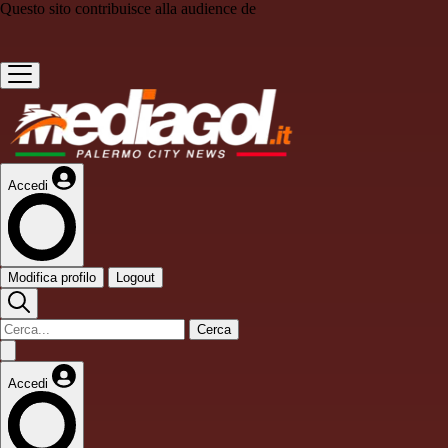
Questo sito contribuisce alla audience de
Accedi
Modifica profilo
Logout
Cerca
Accedi