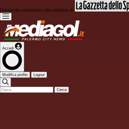
Questo sito contribuisce alla audience de
Accedi
Modifica profilo
Logout
Cerca