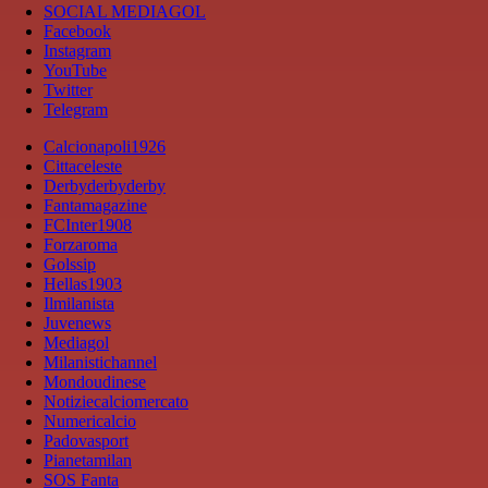
SOCIAL MEDIAGOL
Facebook
Instagram
YouTube
Twitter
Telegram
Calcionapoli1926
Cittaceleste
Derbyderbyderby
Fantamagazine
FCInter1908
Forzaroma
Golssip
Hellas1903
Ilmilanista
Juvenews
Mediagol
Milanistichannel
Mondoudinese
Notiziecalciomercato
Numericalcio
Padovasport
Pianetamilan
SOS Fanta