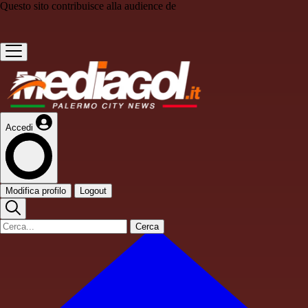
Questo sito contribuisce alla audience de
Accedi
Modifica profilo
Logout
Cerca