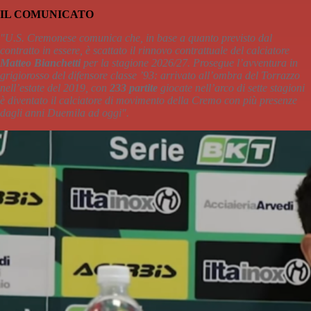
IL COMUNICATO
"U.S. Cremonese comunica che, in base a quanto previsto dal
contratto in essere, è scattato il rinnovo contrattuale del calciatore
Matteo Bianchetti
per la stagione 2026/27. Prosegue l’avventura in
grigiorosso del difensore classe ’93: arrivato all’ombra del Torrazzo
nell’estate del 2019, con
233 partite
giocate nell’arco di sette stagioni
è diventato il calciatore di movimento della Cremo con più presenze
dagli anni Duemila ad oggi".