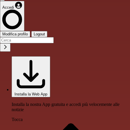
Accedi
Modifica profilo
Logout
Installa la Web App
Installa la nostra App gratuita e accedi più velocemente alle
notizie
Tocca