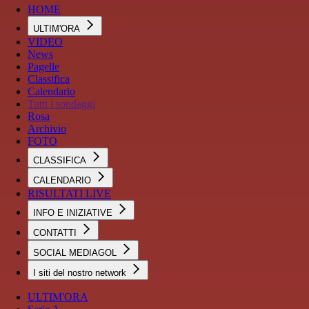
HOME
ULTIM'ORA
VIDEO
News
Pagelle
Classifica
Calendario
Tutti i sondaggi
Rosa
Archivio
FOTO
CLASSIFICA
CALENDARIO
RISULTATI LIVE
INFO E INIZIATIVE
CONTATTI
SOCIAL MEDIAGOL
I siti del nostro network
ULTIM'ORA