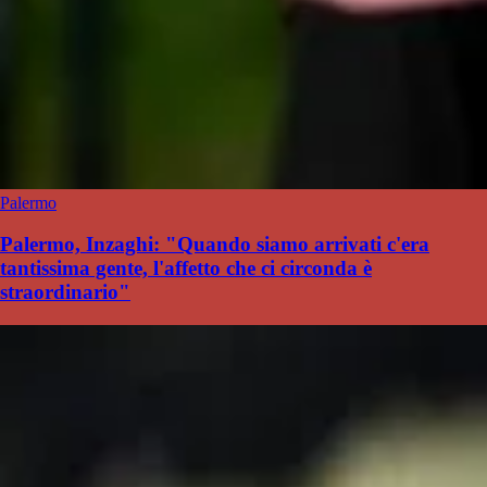
Palermo
Palermo, Inzaghi: "Quando siamo arrivati c'era
tantissima gente, l'affetto che ci circonda è
straordinario"