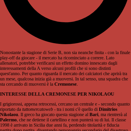
Nonostante la stagione di Serie B, non sia neanche finita - con la finale
play-off da giocare - il mercato ha ricominciato a correre. Lato
allenatori, potrebbe verificarsi un effetto domino innescato dagli
interessamenti della A verso alcuni profili che si sono distinti
quest'anno. Per quanto riguarda il mercato dei calciatori che aprirà tra
un mese, qualcosa inizia già a muoversi. In tal senso, una squadra che
sta cercando di muoversi è la
Cremonese
.
INTERESSE DELLA CREMONESE PER NIKOLAOU
I grigiorossi, appena retrocessi, cercano un centrale e - secondo quanto
riportato da
tuttomercatoweb
- tra i nomi c'è quello di
Dimitrios
Nikolaou
. Il greco ha giocato questa stagione al
Bari
, ma rientrerà al
Palermo
, che ne detiene il cartellino e non punterà su di lui. Il classe
1998 è arrivato in Sicilia due anni fa, perdendo titolarità e fiducia
partita dopo partita, diventando personaggio secondario del disastroso