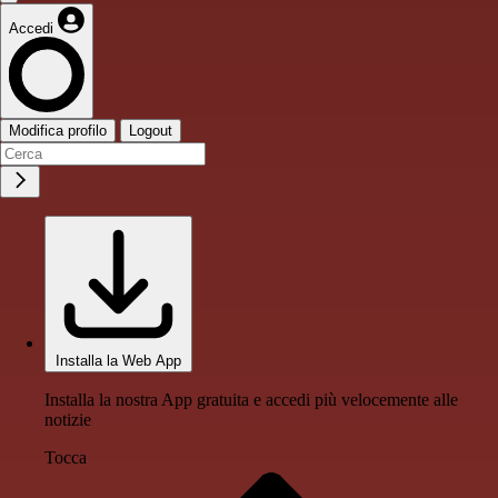
Accedi
Modifica profilo
Logout
Installa la Web App
Installa la nostra App gratuita e accedi più velocemente alle
notizie
Tocca