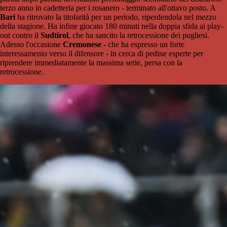
terzo anno in cadetteria per i rosanero - terminato all'ottavo posto. A
Bari
ha ritrovato la titolarità per un periodo, riperdendola nel mezzo
della stagione. Ha infine giocato 180 minuti nella doppia sfida ai play-
out contro il
Sudtirol
, che ha sancito la retrocessione dei pugliesi.
Adesso l'occasione
Cremonese
- che ha espresso un forte
interessamento verso il difensore - in cerca di pedine esperte per
riprendere immediatamente la massima serie, persa con la
retrocessione.