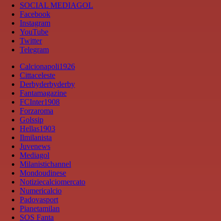
SOCIAL MEDIAGOL
Facebook
Instagram
YouTube
Twitter
Telegram
Calcionapoli1926
Cittaceleste
Derbyderbyderby
Fantamagazine
FCInter1908
Forzaroma
Golssip
Hellas1903
Ilmilanista
Juvenews
Mediagol
Milanistichannel
Mondoudinese
Notiziecalciomercato
Numericalcio
Padovasport
Pianetamilan
SOS Fanta