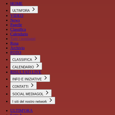
HOME
ULTIM'ORA
VIDEO
News
Pagelle
Classifica
Calendario
Tutti i sondaggi
Rosa
Archivio
FOTO
CLASSIFICA
CALENDARIO
RISULTATI LIVE
INFO E INIZIATIVE
CONTATTI
SOCIAL MEDIAGOL
I siti del nostro network
ULTIM'ORA