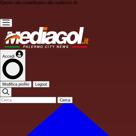
Questo sito contribuisce alla audience de
Accedi
Modifica profilo
Logout
Cerca