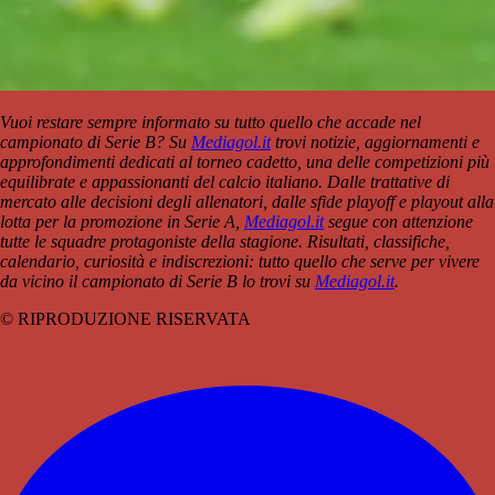
Vuoi restare sempre informato su tutto quello che accade nel
campionato di Serie B? Su
Mediagol.it
trovi notizie, aggiornamenti e
approfondimenti dedicati al torneo cadetto, una delle competizioni più
equilibrate e appassionanti del calcio italiano. Dalle trattative di
mercato alle decisioni degli allenatori, dalle sfide playoff e playout alla
lotta per la promozione in Serie A,
Mediagol.it
segue con attenzione
tutte le squadre protagoniste della stagione. Risultati, classifiche,
calendario, curiosità e indiscrezioni: tutto quello che serve per vivere
da vicino il campionato di Serie B lo trovi su
Mediagol.it
.
© RIPRODUZIONE RISERVATA