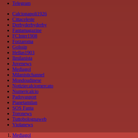
Telegram
Calcionapoli1926
Cittaceleste
Derbyderbyderby
Fantamagazine
FCInter1908
Forzaroma
Golssip
Hellas1903
Ilmilanista
Juvenews
Mediagol
Milanistichannel
Mondoudinese
Notiziecalciomercato
Numericalcio
Padovasport
Pianetamilan
SOS Fanta
Toronews
Tuttobolognaweb
Violanews
Mediagol