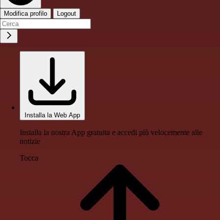
Modifica profilo
Logout
Installa la Web App
Installa la nostra App gratuita e accedi più velocemente alle
notizie
Tocca