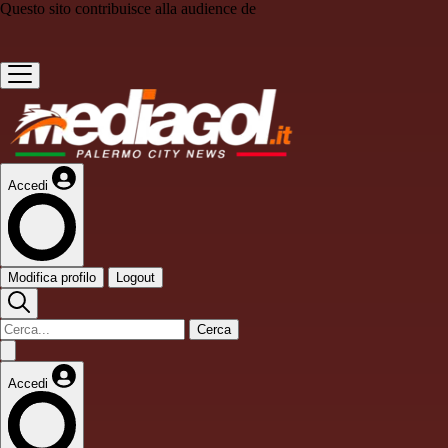
Questo sito contribuisce alla audience de
Accedi
Modifica profilo
Logout
Cerca
Accedi