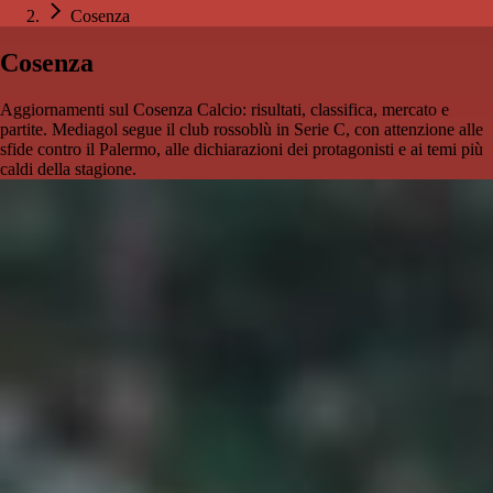
Cosenza
Cosenza
Aggiornamenti sul Cosenza Calcio: risultati, classifica, mercato e
partite. Mediagol segue il club rossoblù in Serie C, con attenzione alle
sfide contro il Palermo, alle dichiarazioni dei protagonisti e ai temi più
caldi della stagione.