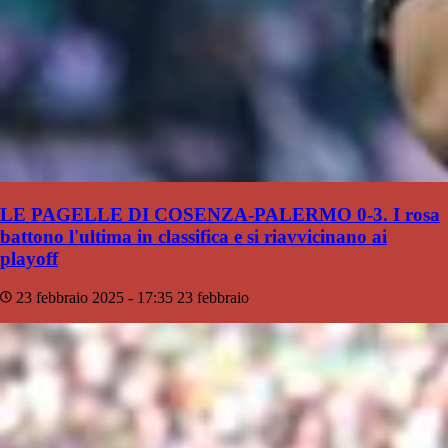
LE PAGELLE DI COSENZA-PALERMO 0-3. I rosa
battono l'ultima in classifica e si riavvicinano ai
playoff
23 febbraio 2025 - 17:35
23 febbraio