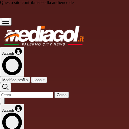
Questo sito contribuisce alla audience de
Accedi
Modifica profilo
Logout
Cerca
Accedi