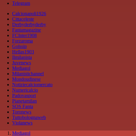
Telegram
Calcionapoli1926
Cittaceleste
Derbyderbyderby
Fantamagazine
FCInter1908
Forzaroma
Golssip
Hellas1903
Ilmilanista
Juvenews
Mediagol
Milanistichannel
Mondoudinese
Notiziecalciomercato
Numericalcio
Padovasport
Pianetamilan
SOS Fanta
Toronews
Tuttobolognaweb
Violanews
Mediagol