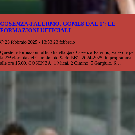
COSENZA-PALERMO, GOMES DAL 1’: LE
FORMAZIONI UFFICIALI
23 febbraio 2025 - 13:53
23 febbraio
Queste le formazioni ufficiali della gara Cosenza-Palermo, valevole per
la 27ª giornata del Campionato Serie BKT 2024-2025, in programma
alle ore 15.00. COSENZA: 1 Micai, 2 Cimino, 5 Gargiulo, 6…