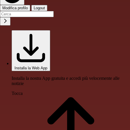
Modifica profilo
Logout
Installa la Web App
Installa la nostra App gratuita e accedi più velocemente alle
notizie
Tocca