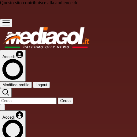
Questo sito contribuisce alla audience de
Accedi
Modifica profilo
Logout
Cerca
Accedi