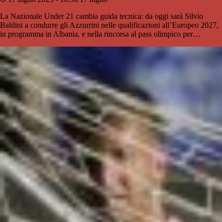
La Nazionale Under 21 cambia guida tecnica: da oggi sarà Silvio
Baldini a condurre gli Azzurrini nelle qualificazioni all’Europeo 2027,
in programma in Albania, e nella rincorsa al pass olimpico per…