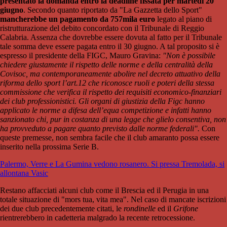
presentato la domanda entro la deadline fissata per martedì 20
giugno
. Secondo quanto riportato da "La Gazzetta dello Sport"
mancherebbe un pagamento da 757mila euro
legato al piano di
ristrutturazione del debito concordato con il Tribunale di Reggio
Calabria. Assenza che dovrebbe essere dovuta al fatto per il Tribunale
tale somma deve essere pagata entro il 30 giugno. A tal proposito si è
espresso il presidente della FIGC, Mauro Gravina:
"Non è possibile
chiedere giustamente il rispetto delle norme e della centralità della
Covisoc, ma contemporaneamente abolire nel decreto attuativo della
riforma dello sport l’art.12 che riconosce ruoli e poteri della stessa
commissione che verifica il rispetto dei requisiti economico-finanziari
dei club professionistici. Gli organi di giustizia della Figc hanno
applicato le norme a difesa dell’equa competizione e infatti hanno
sanzionato chi, pur in costanza di una legge che glielo consentiva, non
ha provveduto a pagare quanto previsto dalle norme federali".
Con
queste premesse, non sembra facile che il club amaranto possa essere
inserito nella prossima Serie B.
Palermo, Verre e La Gumina vedono rosanero. Si pressa Tremolada, si
allontana Vasic
Restano affacciati alcuni club come il Brescia ed il Perugia in una
totale situazione di "mors tua, vita mea". Nel caso di mancate iscrizioni
dei due club precedentemente citati, le
rondinelle
ed il
Grifone
rientrerebbero in cadetteria malgrado la recente retrocessione.