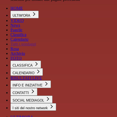
HOME
ULTIM'ORA
VIDEO
News
Pagelle
Classifica
Calendario
Tutti i sondaggi
Rosa
Archivio
FOTO
CLASSIFICA
CALENDARIO
RISULTATI LIVE
INFO E INIZIATIVE
CONTATTI
SOCIAL MEDIAGOL
I siti del nostro network