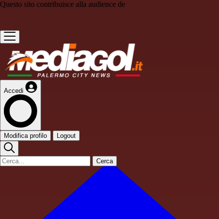
Questo sito contribuisce alla audience de
Accedi
Modifica profilo
Logout
Cerca