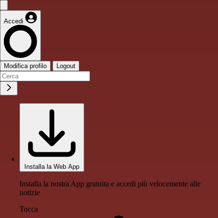
Accedi
Modifica profilo
Logout
Installa la Web App
Installa la nostra App gratuita e accedi più velocemente alle
notizie
Tocca