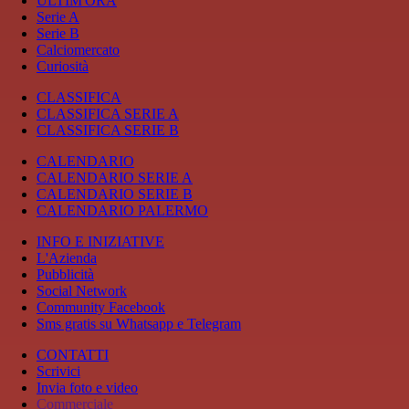
ULTIM'ORA
Serie A
Serie B
Calciomercato
Curiosità
CLASSIFICA
CLASSIFICA SERIE A
CLASSIFICA SERIE B
CALENDARIO
CALENDARIO SERIE A
CALENDARIO SERIE B
CALENDARIO PALERMO
INFO E INIZIATIVE
L'Azienda
Pubblicità
Social Network
Community Facebook
Sms gratis su Whatsapp e Telegram
CONTATTI
Scrivici
Invia foto e video
Commerciale