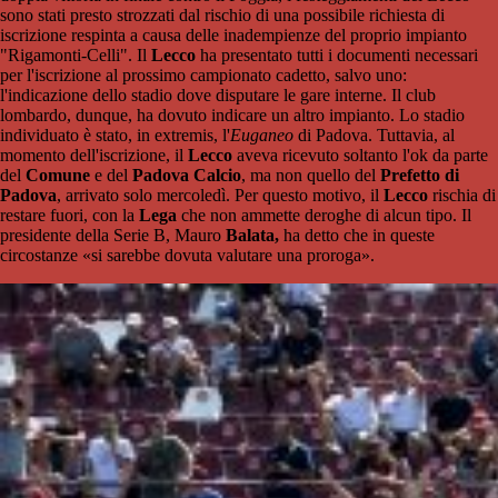
sono stati presto strozzati dal rischio di una possibile richiesta di
iscrizione respinta a causa delle inadempienze del proprio impianto
"Rigamonti-Celli". Il
Lecco
ha presentato tutti i documenti necessari
per l'iscrizione al prossimo campionato cadetto, salvo uno:
l'indicazione dello stadio dove disputare le gare interne. Il club
lombardo, dunque, ha dovuto indicare un altro impianto. Lo stadio
individuato è stato, in extremis, l'
Euganeo
di Padova. Tuttavia, al
momento dell'iscrizione, il
Lecco
aveva ricevuto soltanto l'ok da parte
del
Comune
e del
Padova Calcio
, ma non quello del
Prefetto di
Padova
, arrivato solo mercoledì. Per questo motivo, il
Lecco
rischia di
restare fuori, con la
Lega
che non ammette deroghe di alcun tipo. Il
presidente della Serie B, Mauro
Balata,
ha detto che in queste
circostanze «si sarebbe dovuta valutare una proroga».