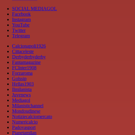
SOCIAL MEDIAGOL
Facebook
Instagram
YouTube
Twitter
Telegram
Calcionapoli1926
Cittaceleste
Derbyderbyderby
Fantamagazine
FCInter1908
Forzaroma
Golssip
Hellas1903
Ilmilanista
Juvenews
Mediagol
Milanistichannel
Mondoudinese
Notiziecalciomercato
Numericalcio
Padovasport
Pianetamilan