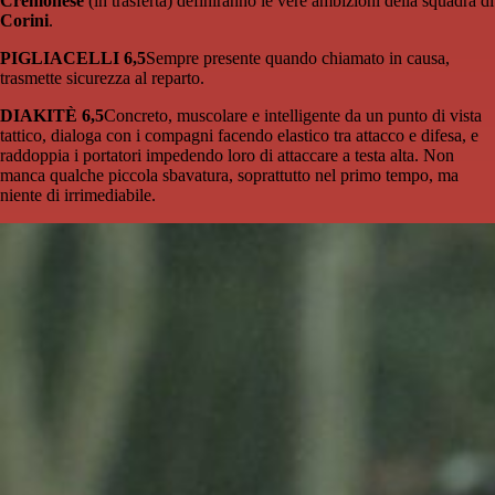
Cremonese
(in trasferta) definiranno le vere ambizioni della squadra di
Corini
.
PIGLIACELLI 6,5
Sempre presente quando chiamato in causa,
trasmette sicurezza al reparto.
DIAKITÈ 6,5
Concreto, muscolare e intelligente da un punto di vista
tattico, dialoga con i compagni facendo elastico tra attacco e difesa, e
raddoppia i portatori impedendo loro di attaccare a testa alta. Non
manca qualche piccola sbavatura, soprattutto nel primo tempo, ma
niente di irrimediabile.