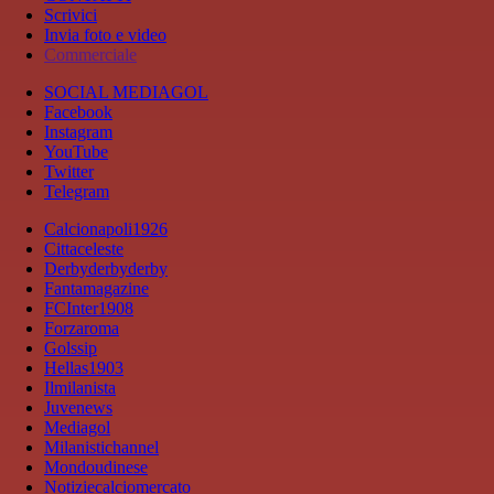
Scrivici
Invia foto e video
Commerciale
SOCIAL MEDIAGOL
Facebook
Instagram
YouTube
Twitter
Telegram
Calcionapoli1926
Cittaceleste
Derbyderbyderby
Fantamagazine
FCInter1908
Forzaroma
Golssip
Hellas1903
Ilmilanista
Juvenews
Mediagol
Milanistichannel
Mondoudinese
Notiziecalciomercato