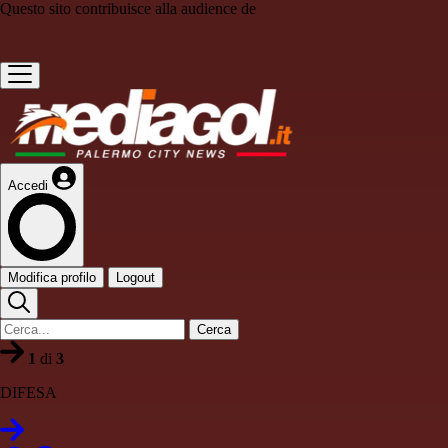
Questo sito contribuisce alla audience de
Accedi
Modifica profilo
Logout
Cerca
1
di
3
DIFESA