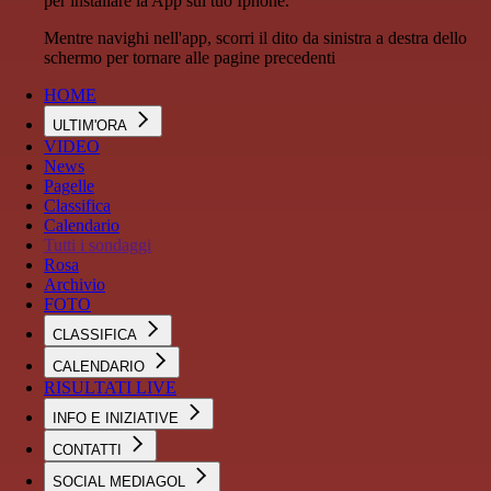
per installare la App sul tuo Iphone.
Mentre navighi nell'app, scorri il dito da sinistra a destra dello
schermo per tornare alle pagine precedenti
HOME
ULTIM'ORA
VIDEO
News
Pagelle
Classifica
Calendario
Tutti i sondaggi
Rosa
Archivio
FOTO
CLASSIFICA
CALENDARIO
RISULTATI LIVE
INFO E INIZIATIVE
CONTATTI
SOCIAL MEDIAGOL