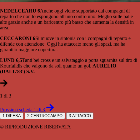
NEDELCEARU 6
Anche oggi viene supportato dai compagni di
reparto che non lo espongono all'uno contro uno. Meglio sulle palle
alte grazie anche a un baricentro più basso che aumenta la densità in
area.
CECCARONI 6
Si muove in sintonia con i compagni di reparto e
difende con attenzione. Oggi ha attaccato meno gli spazi, ma ha
garantito maggiore copertura.
LUND 6,5
Tanti bei cross e un salvataggio a porta sguarnita sul tiro di
Kourfalidis che valgono da soli quanto un gol.
AURELIO
(DALL'83') S.V.
1 di 3
Prossima scheda 1 di 3
1
DIFESA
2
CENTROCAMPO
3
ATTACCO
© RIPRODUZIONE RISERVATA