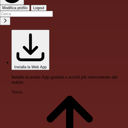
Modifica profilo
Logout
Installa la Web App
Installa la nostra App gratuita e accedi più velocemente alle
notizie
Tocca