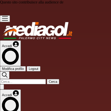
Questo sito contribuisce alla audience de
Accedi
Modifica profilo
Logout
Cerca
Accedi