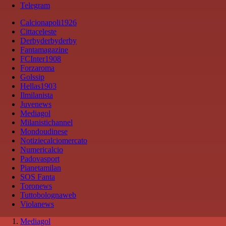
Telegram
Calcionapoli1926
Cittaceleste
Derbyderbyderby
Fantamagazine
FCInter1908
Forzaroma
Golssip
Hellas1903
Ilmilanista
Juvenews
Mediagol
Milanistichannel
Mondoudinese
Notiziecalciomercato
Numericalcio
Padovasport
Pianetamilan
SOS Fanta
Toronews
Tuttobolognaweb
Violanews
Mediagol