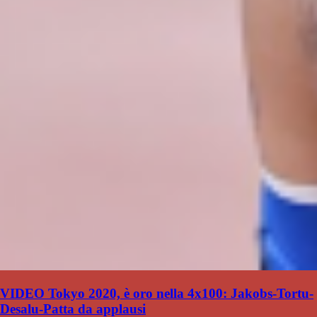
VIDEO Tokyo 2020, è oro nella 4x100: Jakobs-Tortu-
Desalu-Patta da applausi