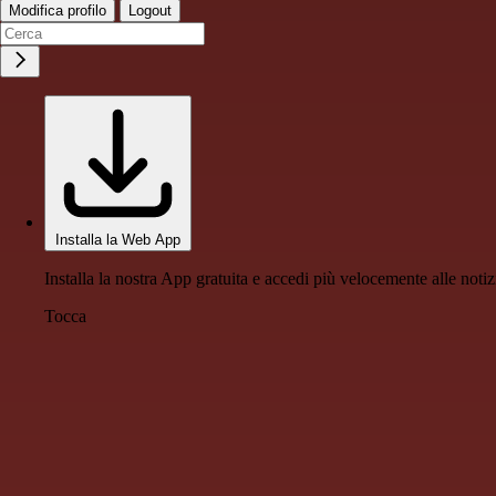
Modifica profilo
Logout
Installa la Web App
Installa la nostra App gratuita e accedi più velocemente alle notiz
Tocca