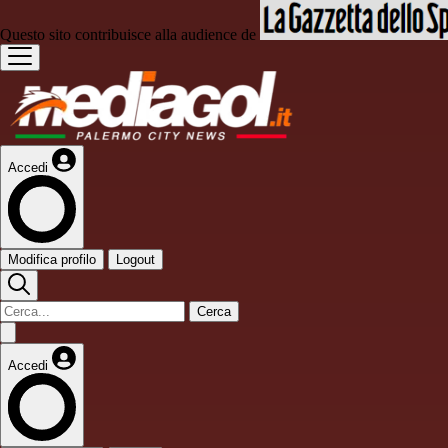
Questo sito contribuisce alla audience de
Accedi
Modifica profilo
Logout
Cerca
Accedi