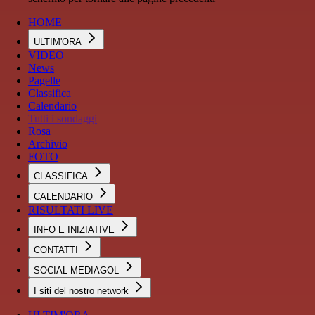
HOME
ULTIM'ORA
VIDEO
News
Pagelle
Classifica
Calendario
Tutti i sondaggi
Rosa
Archivio
FOTO
CLASSIFICA
CALENDARIO
RISULTATI LIVE
INFO E INIZIATIVE
CONTATTI
SOCIAL MEDIAGOL
I siti del nostro network