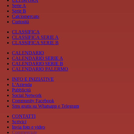
ULTIM'ORA
Serie A
Serie B
Calciomercato
Curiosità
CLASSIFICA
CLASSIFICA SERIE A
CLASSIFICA SERIE B
CALENDARIO
CALENDARIO SERIE A
CALENDARIO SERIE B
CALENDARIO PALERMO
INFO E INIZIATIVE
L'Azienda
Pubblicità
Social Network
Community Facebook
Sms gratis su Whatsapp e Telegram
CONTATTI
Scrivici
Invia foto e video
Commerciale