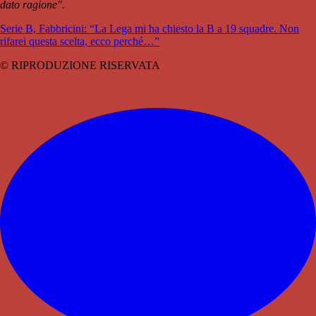
dato ragione".
Serie B, Fabbricini: “La Lega mi ha chiesto la B a 19 squadre. Non
rifarei questa scelta, ecco perché…”
© RIPRODUZIONE RISERVATA