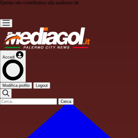
Questo sito contribuisce alla audience de
Accedi
Modifica profilo
Logout
Cerca