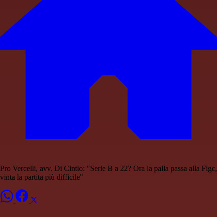
Pro Vercelli, avv. Di Cintio: "Serie B a 22? Ora la palla passa alla Figc,
vinta la partita più difficile"