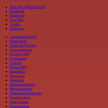
SOCIAL MEDIAGOL
Facebook
Instagram
YouTube
Twitter
Telegram
Calcionapoli1926
Cittaceleste
Derbyderbyderby
Fantamagazine
FCInter1908
Forzaroma
Golssip
Hellas1903
Ilmilanista
Juvenews
Mediagol
Milanistichannel
Mondoudinese
Notiziecalciomercato
Numericalcio
Padovasport
Pianetamilan