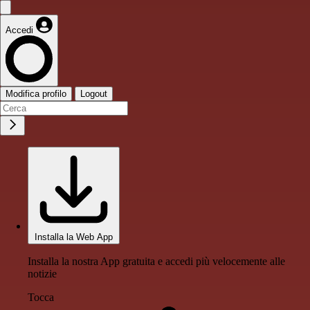
Accedi
Modifica profilo
Logout
Installa la Web App
Installa la nostra App gratuita e accedi più velocemente alle
notizie
Tocca