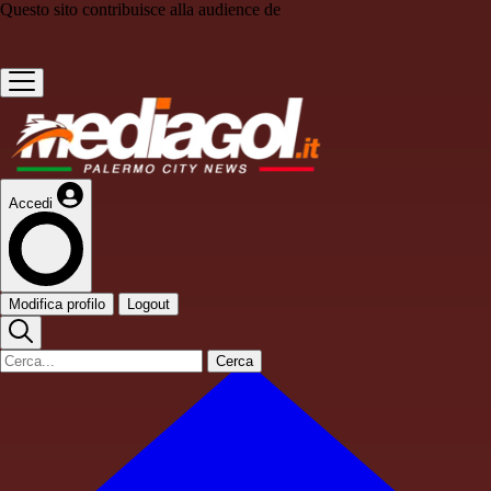
Questo sito contribuisce alla audience de
Accedi
Modifica profilo
Logout
Cerca