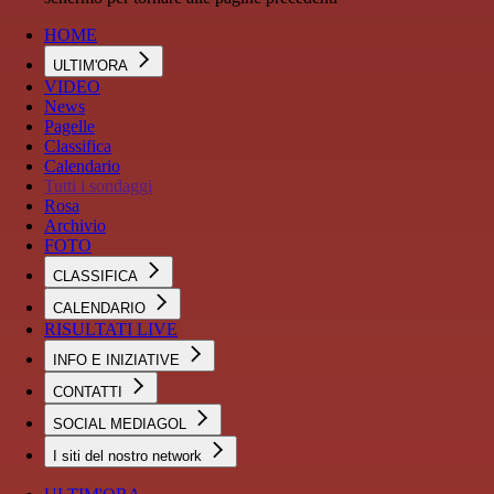
HOME
ULTIM'ORA
VIDEO
News
Pagelle
Classifica
Calendario
Tutti i sondaggi
Rosa
Archivio
FOTO
CLASSIFICA
CALENDARIO
RISULTATI LIVE
INFO E INIZIATIVE
CONTATTI
SOCIAL MEDIAGOL
I siti del nostro network