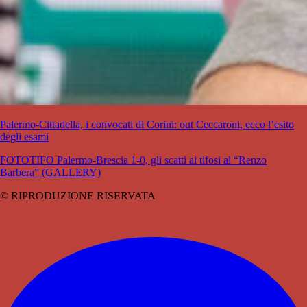
Palermo-Cittadella, i convocati di Corini: out Ceccaroni, ecco l’esito
degli esami
FOTOTIFO Palermo-Brescia 1-0, gli scatti ai tifosi al “Renzo
Barbera” (GALLERY)
© RIPRODUZIONE RISERVATA