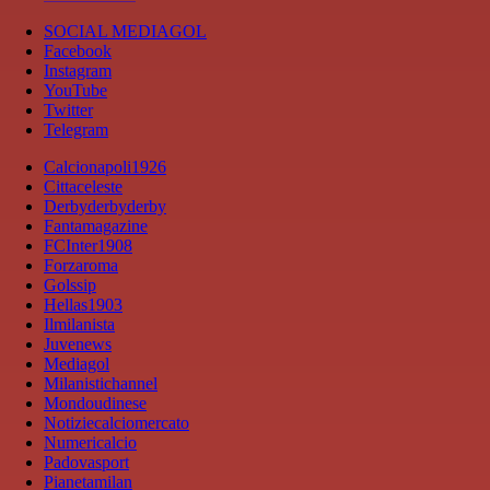
SOCIAL MEDIAGOL
Facebook
Instagram
YouTube
Twitter
Telegram
Calcionapoli1926
Cittaceleste
Derbyderbyderby
Fantamagazine
FCInter1908
Forzaroma
Golssip
Hellas1903
Ilmilanista
Juvenews
Mediagol
Milanistichannel
Mondoudinese
Notiziecalciomercato
Numericalcio
Padovasport
Pianetamilan