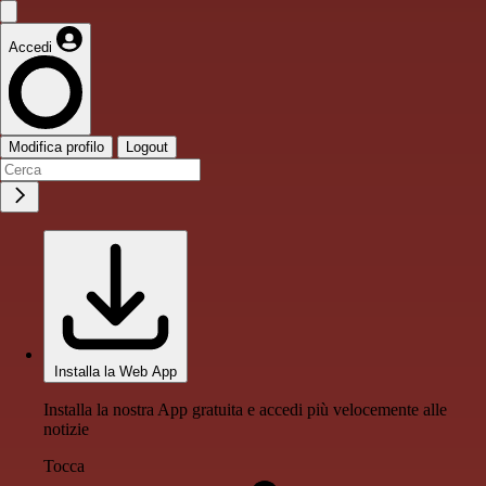
Accedi
Modifica profilo
Logout
Installa la Web App
Installa la nostra App gratuita e accedi più velocemente alle
notizie
Tocca