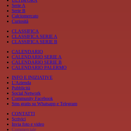
ULTIM'ORA
Serie A
Serie B
Calciomercato
Curiosità
CLASSIFICA
CLASSIFICA SERIE A
CLASSIFICA SERIE B
CALENDARIO
CALENDARIO SERIE A
CALENDARIO SERIE B
CALENDARIO PALERMO
INFO E INIZIATIVE
L'Azienda
Pubblicità
Social Network
Community Facebook
Sms gratis su Whatsapp e Telegram
CONTATTI
Scrivici
Invia foto e video
Commerciale