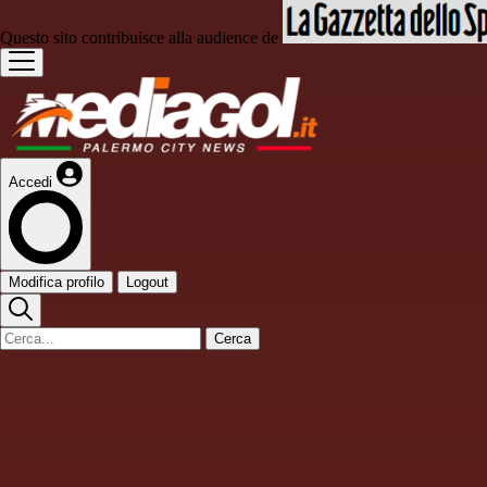
Questo sito contribuisce alla audience de
Accedi
Modifica profilo
Logout
Cerca