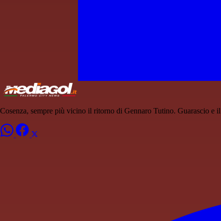
Cosenza, sempre più vicino il ritorno di Gennaro Tutino. Guarascio e il