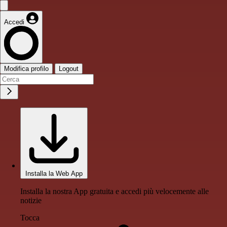
Accedi
Modifica profilo
Logout
Installa la Web App
Installa la nostra App gratuita e accedi più velocemente alle
notizie
Tocca