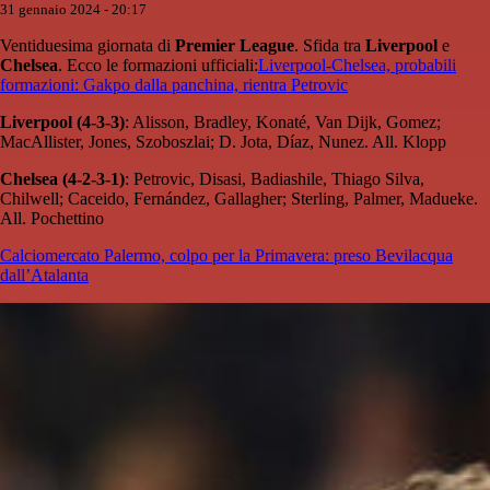
31 gennaio 2024 - 20:17
Ventiduesima giornata di
Premier
League
. Sfida tra
Liverpool
e
Chelsea
. Ecco le formazioni ufficiali:
Liverpool-Chelsea, probabili
formazioni: Gakpo dalla panchina, rientra Petrovic
Liverpool (4-3-3)
: Alisson, Bradley, Konaté, Van Dijk, Gomez;
MacAllister, Jones, Szoboszlai; D. Jota, Díaz, Nunez. All. Klopp
Chelsea (4-2-3-1)
: Petrovic, Disasi, Badiashile, Thiago Silva,
Chilwell; Caceido, Fernández, Gallagher; Sterling, Palmer, Madueke.
All. Pochettino
Calciomercato Palermo, colpo per la Primavera: preso Bevilacqua
dall’Atalanta