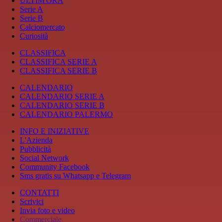
ULTIM'ORA
Serie A
Serie B
Calciomercato
Curiosità
CLASSIFICA
CLASSIFICA SERIE A
CLASSIFICA SERIE B
CALENDARIO
CALENDARIO SERIE A
CALENDARIO SERIE B
CALENDARIO PALERMO
INFO E INIZIATIVE
L'Azienda
Pubblicità
Social Network
Community Facebook
Sms gratis su Whatsapp e Telegram
CONTATTI
Scrivici
Invia foto e video
Commerciale