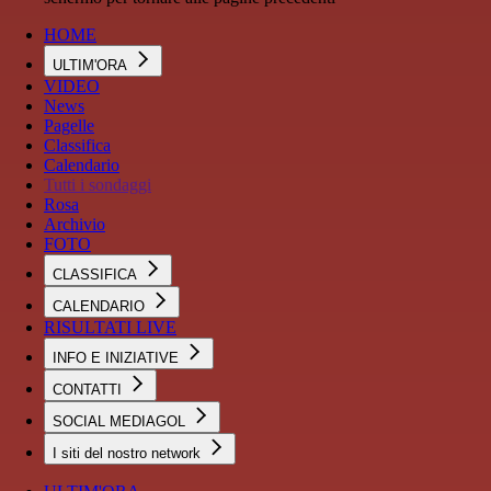
HOME
ULTIM'ORA
VIDEO
News
Pagelle
Classifica
Calendario
Tutti i sondaggi
Rosa
Archivio
FOTO
CLASSIFICA
CALENDARIO
RISULTATI LIVE
INFO E INIZIATIVE
CONTATTI
SOCIAL MEDIAGOL
I siti del nostro network