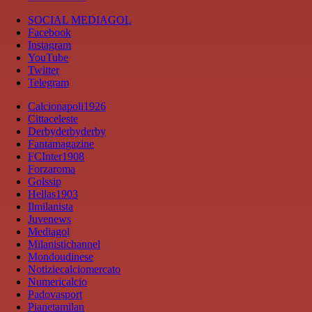
SOCIAL MEDIAGOL
Facebook
Instagram
YouTube
Twitter
Telegram
Calcionapoli1926
Cittaceleste
Derbyderbyderby
Fantamagazine
FCInter1908
Forzaroma
Golssip
Hellas1903
Ilmilanista
Juvenews
Mediagol
Milanistichannel
Mondoudinese
Notiziecalciomercato
Numericalcio
Padovasport
Pianetamilan