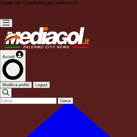
Questo sito contribuisce alla audience de
Accedi
Modifica profilo
Logout
Cerca