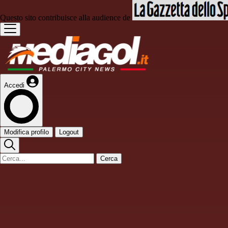
Questo sito contribuisce alla audience de
Accedi
Modifica profilo
Logout
Cerca