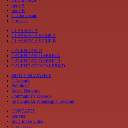
ULTIM'ORA
Serie A
Serie B
Calciomercato
Curiosità
CLASSIFICA
CLASSIFICA SERIE A
CLASSIFICA SERIE B
CALENDARIO
CALENDARIO SERIE A
CALENDARIO SERIE B
CALENDARIO PALERMO
INFO E INIZIATIVE
L'Azienda
Pubblicità
Social Network
Community Facebook
Sms gratis su Whatsapp e Telegram
CONTATTI
Scrivici
Invia foto e video
Commerciale