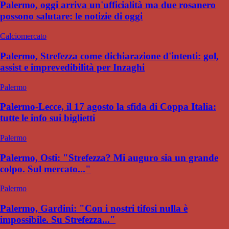
Palermo, oggi arriva un'ufficialità ma due rosanero
possono salutare: le notizie di oggi
Calciomercato
Palermo, Strefezza come dichiarazione d'intenti: gol,
assist e imprevedibilità per Inzaghi
Palermo
Palermo-Lecce, il 17 agosto la sfida di Coppa Italia:
tutte le info sui biglietti
Palermo
Palermo, Osti: "Strefezza? Mi auguro sia un grande
colpo. Sul mercato..."
Palermo
Palermo, Gardini: "Con i nostri tifosi nulla è
impossibile. Su Strefezza..."