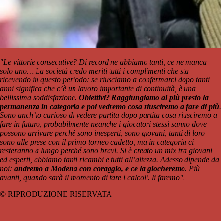
"Le vittorie consecutive? Di record ne abbiamo tanti, ce ne manca
solo uno… La società credo meriti tutti i complimenti che sta
ricevendo in questo periodo: se riusciamo a confermarci dopo tanti
anni significa che c’è un lavoro importante di continuità, è una
bellissima soddisfazione.
Obiettivi? Raggiungiamo al più presto la
permanenza in categoria e poi vedremo cosa riusciremo a fare di più
.
Sono anch’io curioso di vedere partita dopo partita cosa riusciremo a
fare in futuro, probabilmente neanche i giocatori stessi sanno dove
possono arrivare perché sono inesperti, sono giovani, tanti di loro
sono alle prese con il primo torneo cadetto, ma in categoria ci
resteranno a lungo perché sono bravi. Si è creato un mix tra giovani
ed esperti, abbiamo tanti ricambi e tutti all’altezza. Adesso dipende da
noi:
andremo a Modena con coraggio, e ce la giocheremo
. Più
avanti, quando sarà il momento di fare i calcoli. li faremo".
© RIPRODUZIONE RISERVATA