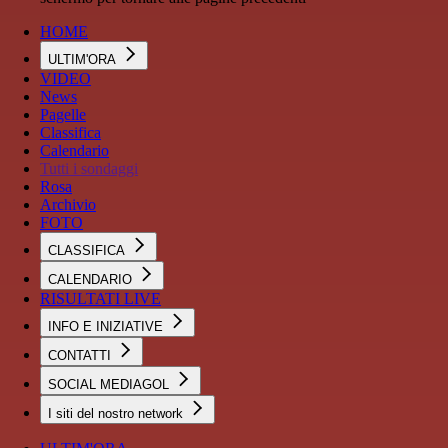
HOME
ULTIM'ORA
VIDEO
News
Pagelle
Classifica
Calendario
Tutti i sondaggi
Rosa
Archivio
FOTO
CLASSIFICA
CALENDARIO
RISULTATI LIVE
INFO E INIZIATIVE
CONTATTI
SOCIAL MEDIAGOL
I siti del nostro network