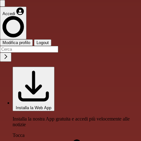
Accedi
Modifica profilo
Logout
Installa la Web App
Installa la nostra App gratuita e accedi più velocemente alle
notizie
Tocca