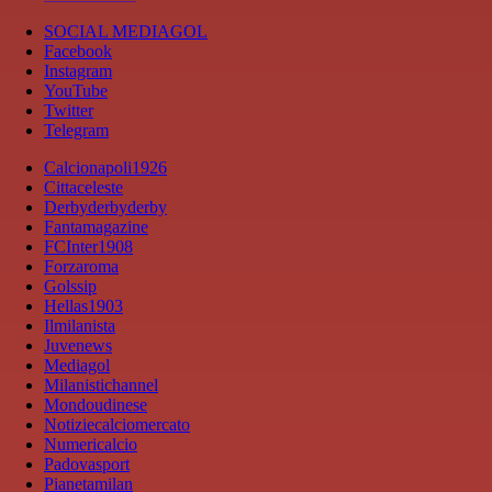
SOCIAL MEDIAGOL
Facebook
Instagram
YouTube
Twitter
Telegram
Calcionapoli1926
Cittaceleste
Derbyderbyderby
Fantamagazine
FCInter1908
Forzaroma
Golssip
Hellas1903
Ilmilanista
Juvenews
Mediagol
Milanistichannel
Mondoudinese
Notiziecalciomercato
Numericalcio
Padovasport
Pianetamilan