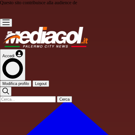
Questo sito contribuisce alla audience de
Accedi
Modifica profilo
Logout
Cerca