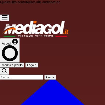
Questo sito contribuisce alla audience de
Accedi
Modifica profilo
Logout
Cerca