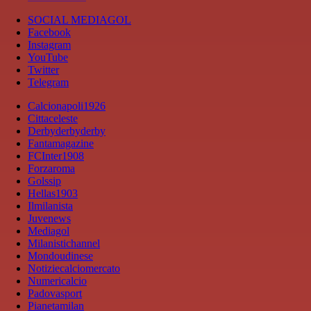
SOCIAL MEDIAGOL
Facebook
Instagram
YouTube
Twitter
Telegram
Calcionapoli1926
Cittaceleste
Derbyderbyderby
Fantamagazine
FCInter1908
Forzaroma
Golssip
Hellas1903
Ilmilanista
Juvenews
Mediagol
Milanistichannel
Mondoudinese
Notiziecalciomercato
Numericalcio
Padovasport
Pianetamilan