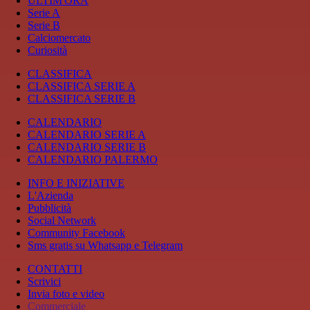
ULTIM'ORA
Serie A
Serie B
Calciomercato
Curiosità
CLASSIFICA
CLASSIFICA SERIE A
CLASSIFICA SERIE B
CALENDARIO
CALENDARIO SERIE A
CALENDARIO SERIE B
CALENDARIO PALERMO
INFO E INIZIATIVE
L'Azienda
Pubblicità
Social Network
Community Facebook
Sms gratis su Whatsapp e Telegram
CONTATTI
Scrivici
Invia foto e video
Commerciale