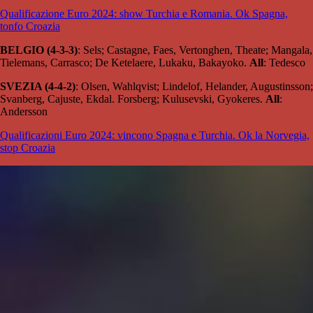
Qualificazione Euro 2024: show Turchia e Romania. Ok Spagna,
tonfo Croazia
BELGIO (4-3-3)
: Sels; Castagne, Faes, Vertonghen, Theate; Mangala,
Tielemans, Carrasco; De Ketelaere, Lukaku, Bakayoko.
All
: Tedesco
SVEZIA (4-4-2)
: Olsen, Wahlqvist; Lindelof, Helander, Augustinsson;
Svanberg, Cajuste, Ekdal. Forsberg; Kulusevski, Gyokeres.
All
:
Andersson
Qualificazioni Euro 2024: vincono Spagna e Turchia. Ok la Norvegia,
stop Croazia