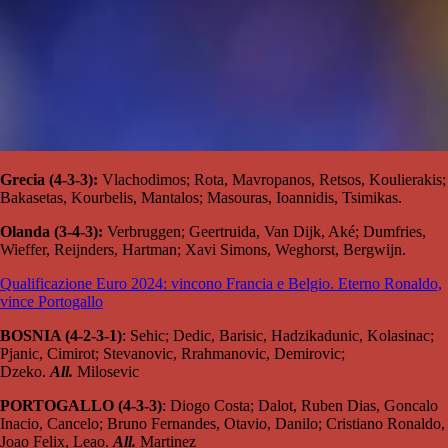
Grecia (4-3-3):
Vlachodimos; Rota, Mavropanos, Retsos, Koulierakis;
Bakasetas, Kourbelis, Mantalos; Masouras, Ioannidis, Tsimikas.
Olanda (3-4-3):
Verbruggen; Geertruida, Van Dijk, Aké; Dumfries,
Wieffer, Reijnders, Hartman; Xavi Simons, Weghorst, Bergwijn.
Qualificazione Euro 2024: vincono Francia e Belgio. Eterno Ronaldo,
vince Portogallo
BOSNIA (4-2-3-1)
: Sehic; Dedic, Barisic, Hadzikadunic, Kolasinac;
Pjanic, Cimirot; Stevanovic, Rrahmanovic, Demirovic;
Dzeko.
All.
Milosevic
PORTOGALLO (4-3-3)
: Diogo Costa; Dalot, Ruben Dias, Goncalo
Inacio, Cancelo; Bruno Fernandes, Otavio, Danilo; Cristiano Ronaldo,
Joao Felix, Leao.
All.
Martinez