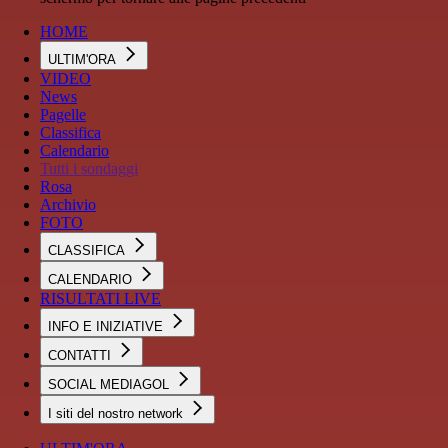
HOME
ULTIM'ORA
VIDEO
News
Pagelle
Classifica
Calendario
Tutti i sondaggi
Rosa
Archivio
FOTO
CLASSIFICA
CALENDARIO
RISULTATI LIVE
INFO E INIZIATIVE
CONTATTI
SOCIAL MEDIAGOL
I siti del nostro network