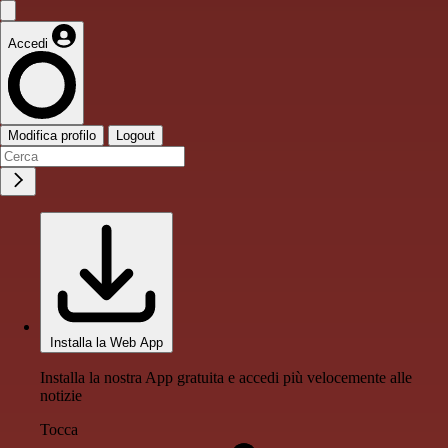
Accedi
Modifica profilo
Logout
Installa la Web App
Installa la nostra App gratuita e accedi più velocemente alle
notizie
Tocca