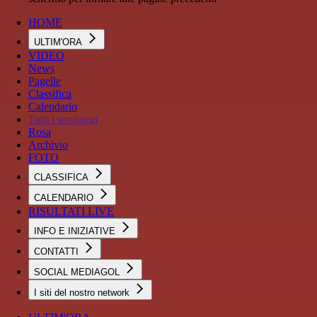
HOME
ULTIM'ORA
VIDEO
News
Pagelle
Classifica
Calendario
Tutti i sondaggi
Rosa
Archivio
FOTO
CLASSIFICA
CALENDARIO
RISULTATI LIVE
INFO E INIZIATIVE
CONTATTI
SOCIAL MEDIAGOL
I siti del nostro network