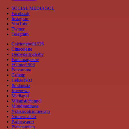
SOCIAL MEDIAGOL
Facebook
Instagram
YouTube
Twitter
Telegram
Calcionapoli1926
Cittaceleste
Derbyderbyderby
Fantamagazine
FCInter1908
Forzaroma
Golssip
Hellas1903
Ilmilanista
Juvenews
Mediagol
Milanistichannel
Mondoudinese
Notiziecalciomercato
Numericalcio
Padovasport
Pianetamilan