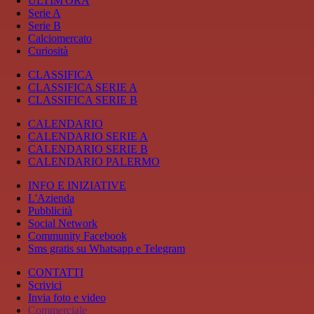
ULTIM'ORA
Serie A
Serie B
Calciomercato
Curiosità
CLASSIFICA
CLASSIFICA SERIE A
CLASSIFICA SERIE B
CALENDARIO
CALENDARIO SERIE A
CALENDARIO SERIE B
CALENDARIO PALERMO
INFO E INIZIATIVE
L'Azienda
Pubblicità
Social Network
Community Facebook
Sms gratis su Whatsapp e Telegram
CONTATTI
Scrivici
Invia foto e video
Commerciale