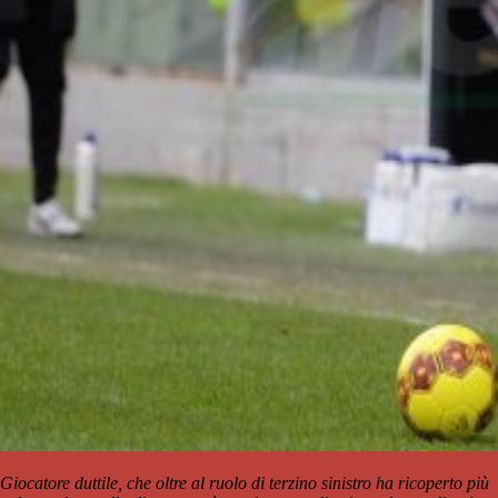
Giocatore duttile, che oltre al ruolo di terzino sinistro ha ricoperto più