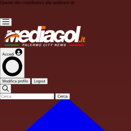
Questo sito contribuisce alla audience de
Accedi
Modifica profilo
Logout
Cerca