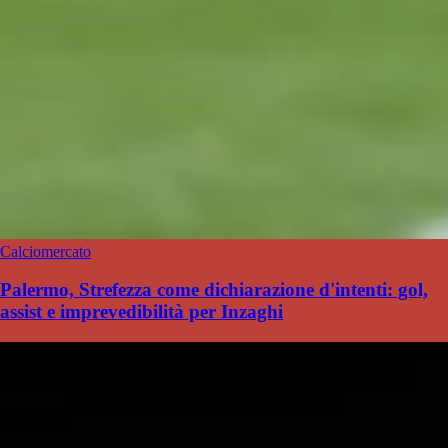
Calciomercato
Palermo, Strefezza come dichiarazione d'intenti: gol,
assist e imprevedibilità per Inzaghi