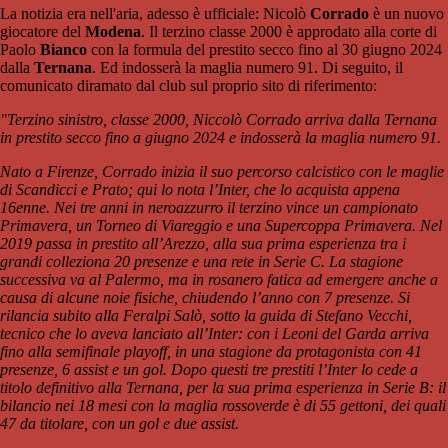
La notizia era nell'aria, adesso è ufficiale: Nicolò
Corrado
è un nuovo
giocatore del
Modena
. Il terzino classe 2000 è approdato alla corte di
Paolo
Bianco
con la formula del prestito secco fino al 30 giugno 2024
dalla
Ternana
. Ed indosserà la maglia numero 91. Di seguito, il
comunicato diramato dal club sul proprio sito di riferimento:
"Terzino sinistro, classe 2000, Niccolò Corrado arriva dalla Ternana
in prestito secco fino a giugno 2024 e indosserà la maglia numero 91.
Nato a Firenze, Corrado inizia il suo percorso calcistico con le maglie
di Scandicci e Prato; qui lo nota l’Inter, che lo acquista appena
16enne. Nei tre anni in neroazzurro il terzino vince un campionato
Primavera, un Torneo di Viareggio e una Supercoppa Primavera. Nel
2019 passa in prestito all’Arezzo, alla sua prima esperienza tra i
grandi colleziona 20 presenze e una rete in Serie C. La stagione
successiva va al Palermo, ma in rosanero fatica ad emergere anche a
causa di alcune noie fisiche, chiudendo l’anno con 7 presenze. Si
rilancia subito alla Feralpi Salò, sotto la guida di Stefano Vecchi,
tecnico che lo aveva lanciato all’Inter: con i Leoni del Garda arriva
fino alla semifinale playoff, in una stagione da protagonista con 41
presenze, 6 assist e un gol. Dopo questi tre prestiti l’Inter lo cede a
titolo definitivo alla Ternana, per la sua prima esperienza in Serie B: il
bilancio nei 18 mesi con la maglia rossoverde è di 55 gettoni, dei quali
47 da titolare, con un gol e due assist.