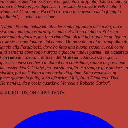
volte anche quello di esterno, è un giocatore di spinta, dotato di ottima
corsa e attento in fase difensiva. Il presidente Carlo Rivetti e tutto il
Modena F.C. danno a Niccolò Corrado il benvenuto nella famiglia
gialloblù",
la nota in questione.
"Dopo i tre anni bellissimi all'Inter sono approdato ad Arezzo, ma è
stato un anno abbastanza sfortunato. Poi sono andato a Palermo
cercando di giocare, ma lì ho rimediato alcuni infortuni che mi hanno
costretto a stare lontano dal campo. Ho provato un altro trampolino di
lancio alla Feralpisalò, dove ho fatto una buona stagione, così come
alla Ternana dove sono riuscito a giocare tutte le partite
- ha dichiarato
Corrado
ai microfoni ufficiali del
Modena
-.
Adesso sono qua. In
questi sei mesi cercherò di dare il mio contributo, sono a disposizione
del mister. Darò il 100% per questa maglia. Ho sempre giocato terzino
sinistro, poi nell'ultimo anno anche da quinto. Sono esplosivo, mi
piace giocare la palla, sono offensivo. Mi ispiro a Dimarco e Theo
Hernandez, da piccolo guardavo Marcelo e Roberto Carlos".
© RIPRODUZIONE RISERVATA