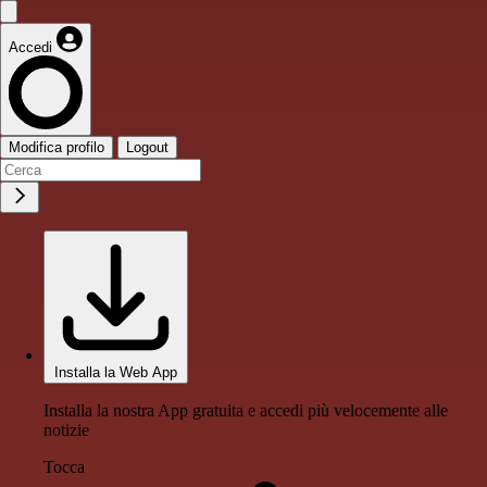
Accedi
Modifica profilo
Logout
Installa la Web App
Installa la nostra App gratuita e accedi più velocemente alle
notizie
Tocca