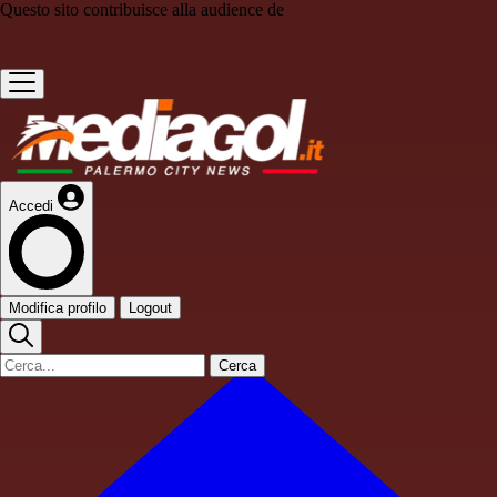
Questo sito contribuisce alla audience de
Accedi
Modifica profilo
Logout
Cerca