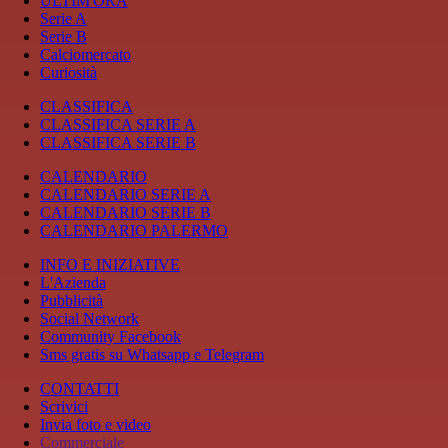
ULTIM'ORA
Serie A
Serie B
Calciomercato
Curiosità
CLASSIFICA
CLASSIFICA SERIE A
CLASSIFICA SERIE B
CALENDARIO
CALENDARIO SERIE A
CALENDARIO SERIE B
CALENDARIO PALERMO
INFO E INIZIATIVE
L'Azienda
Pubblicità
Social Network
Community Facebook
Sms gratis su Whatsapp e Telegram
CONTATTI
Scrivici
Invia foto e video
Commerciale