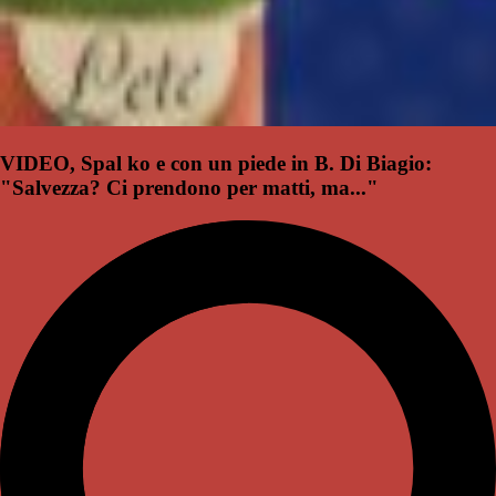
VIDEO, Spal ko e con un piede in B. Di Biagio:
"Salvezza? Ci prendono per matti, ma..."