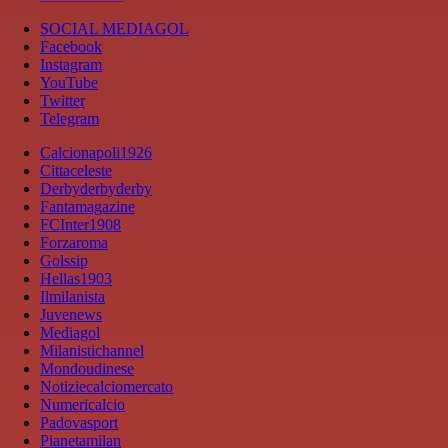
SOCIAL MEDIAGOL
Facebook
Instagram
YouTube
Twitter
Telegram
Calcionapoli1926
Cittaceleste
Derbyderbyderby
Fantamagazine
FCInter1908
Forzaroma
Golssip
Hellas1903
Ilmilanista
Juvenews
Mediagol
Milanistichannel
Mondoudinese
Notiziecalciomercato
Numericalcio
Padovasport
Pianetamilan