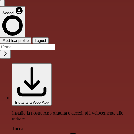
Accedi
Modifica profilo
Logout
Installa la Web App
Installa la nostra App gratuita e accedi più velocemente alle
notizie
Tocca