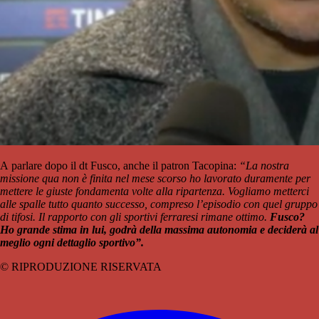
A parlare dopo il dt Fusco, anche il patron Tacopina:
“La nostra
missione qua non è finita nel mese scorso ho lavorato duramente per
mettere le giuste fondamenta volte alla ripartenza. Vogliamo metterci
alle spalle tutto quanto successo, compreso l’episodio con quel gruppo
di tifosi. Il rapporto con gli sportivi ferraresi rimane ottimo.
Fusco?
Ho grande stima in lui, godrà della massima autonomia e deciderà al
meglio ogni dettaglio sportivo”.
© RIPRODUZIONE RISERVATA