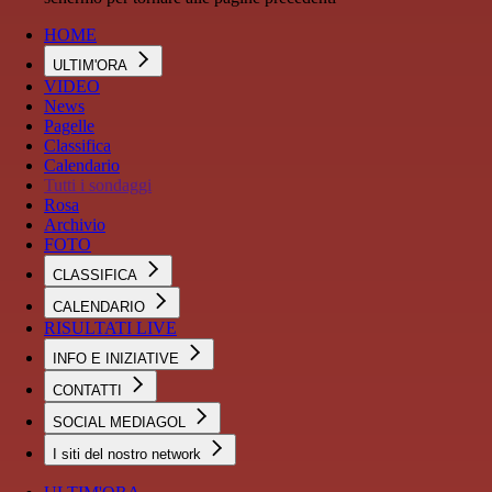
HOME
ULTIM'ORA
VIDEO
News
Pagelle
Classifica
Calendario
Tutti i sondaggi
Rosa
Archivio
FOTO
CLASSIFICA
CALENDARIO
RISULTATI LIVE
INFO E INIZIATIVE
CONTATTI
SOCIAL MEDIAGOL
I siti del nostro network