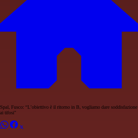
Spal, Fusco: “L’obiettivo è il ritorno in B, vogliamo dare soddisfazione
ai tifosi"