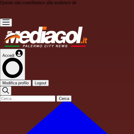
Questo sito contribuisce alla audience de
Accedi
Modifica profilo
Logout
Cerca