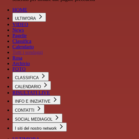
HOME
ULTIM'ORA
VIDEO
News
Pagelle
Classifica
Calendario
Tutti i sondaggi
Rosa
Archivio
FOTO
CLASSIFICA
CALENDARIO
RISULTATI LIVE
INFO E INIZIATIVE
CONTATTI
SOCIAL MEDIAGOL
I siti del nostro network