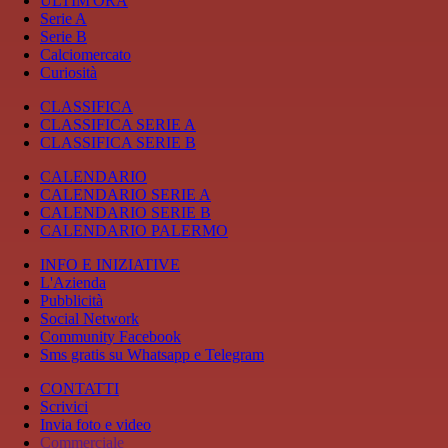
ULTIM'ORA
Serie A
Serie B
Calciomercato
Curiosità
CLASSIFICA
CLASSIFICA SERIE A
CLASSIFICA SERIE B
CALENDARIO
CALENDARIO SERIE A
CALENDARIO SERIE B
CALENDARIO PALERMO
INFO E INIZIATIVE
L'Azienda
Pubblicità
Social Network
Community Facebook
Sms gratis su Whatsapp e Telegram
CONTATTI
Scrivici
Invia foto e video
Commerciale