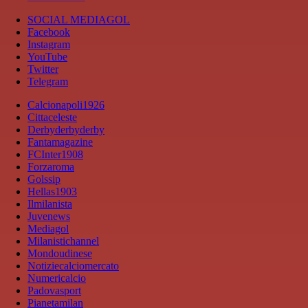
SOCIAL MEDIAGOL
Facebook
Instagram
YouTube
Twitter
Telegram
Calcionapoli1926
Cittaceleste
Derbyderbyderby
Fantamagazine
FCInter1908
Forzaroma
Golssip
Hellas1903
Ilmilanista
Juvenews
Mediagol
Milanistichannel
Mondoudinese
Notiziecalciomercato
Numericalcio
Padovasport
Pianetamilan