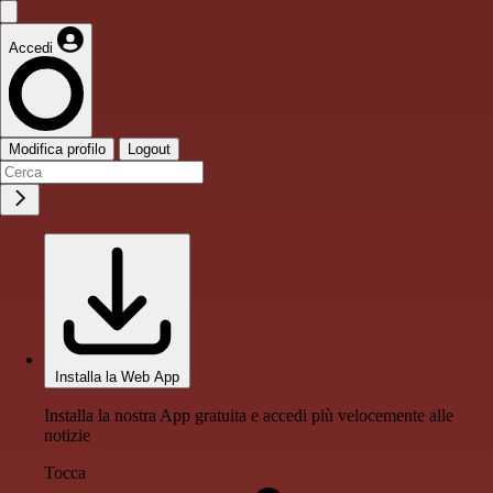
Accedi
Modifica profilo
Logout
Installa la Web App
Installa la nostra App gratuita e accedi più velocemente alle
notizie
Tocca