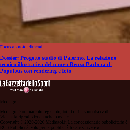
Focus approfondimenti
Dossier: Progetto stadio di Palermo. La relazione
tecnico illustrativa del nuovo Renzo Barbera di
Populous con rendering e foto
Mediagol
Mediagol è un marchio registrato, tutti i diritti sono riservati.
Vietata la riproduzione anche parziale.
Copyright © 2020-2026 Mediagol.it La concessionaria pubblicitaria è
RCS Pubblicità; solo per la pubblicità locale scrivere a