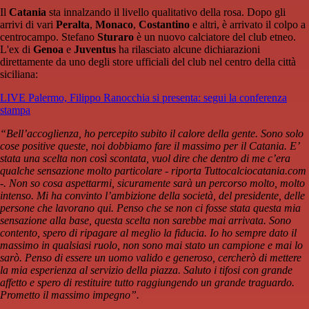
Il
Catania
sta innalzando il livello qualitativo della rosa. Dopo gli
arrivi di vari
Peralta
,
Monaco
,
Costantino
e altri, è arrivato il colpo a
centrocampo. Stefano
Sturaro
è un nuovo calciatore del club etneo.
L'ex di
Genoa
e
Juventus
ha rilasciato alcune dichiarazioni
direttamente da uno degli store ufficiali del club nel centro della città
siciliana:
LIVE Palermo, Filippo Ranocchia si presenta: segui la conferenza
stampa
“Bell’accoglienza, ho percepito subito il calore della gente. Sono solo
cose positive queste, noi dobbiamo fare il massimo per il Catania. E’
stata una scelta non così scontata, vuol dire che dentro di me c’era
qualche sensazione molto particolare - riporta Tuttocalciocatania.com
-. Non so cosa aspettarmi, sicuramente sarà un percorso molto, molto
intenso. Mi ha convinto l’ambizione della società, del presidente, delle
persone che lavorano qui. Penso che se non ci fosse stata questa mia
sensazione alla base, questa scelta non sarebbe mai arrivata. Sono
contento, spero di ripagare al meglio la fiducia. Io ho sempre dato il
massimo in qualsiasi ruolo, non sono mai stato un campione e mai lo
sarò. Penso di essere un uomo valido e generoso, cercherò di mettere
la mia esperienza al servizio della piazza. Saluto i tifosi con grande
affetto e spero di restituire tutto raggiungendo un grande traguardo.
Prometto il massimo impegno”.