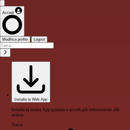
Accedi
Modifica profilo
Logout
Installa la Web App
Installa la nostra App gratuita e accedi più velocemente alle
notizie
Tocca