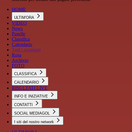
HOME
ULTIM'ORA
VIDEO
News
Pagelle
Classifica
Calendario
Tutti i sondaggi
Rosa
Archivio
FOTO
CLASSIFICA
CALENDARIO
RISULTATI LIVE
INFO E INIZIATIVE
CONTATTI
SOCIAL MEDIAGOL
I siti del nostro network