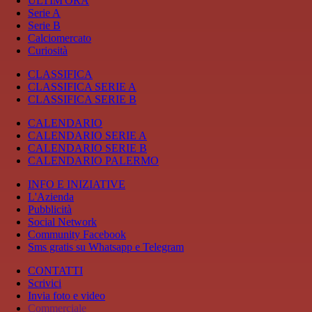
ULTIM'ORA
Serie A
Serie B
Calciomercato
Curiosità
CLASSIFICA
CLASSIFICA SERIE A
CLASSIFICA SERIE B
CALENDARIO
CALENDARIO SERIE A
CALENDARIO SERIE B
CALENDARIO PALERMO
INFO E INIZIATIVE
L'Azienda
Pubblicità
Social Network
Community Facebook
Sms gratis su Whatsapp e Telegram
CONTATTI
Scrivici
Invia foto e video
Commerciale