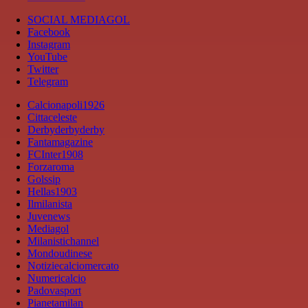
SOCIAL MEDIAGOL
Facebook
Instagram
YouTube
Twitter
Telegram
Calcionapoli1926
Cittaceleste
Derbyderbyderby
Fantamagazine
FCInter1908
Forzaroma
Golssip
Hellas1903
Ilmilanista
Juvenews
Mediagol
Milanistichannel
Mondoudinese
Notiziecalciomercato
Numericalcio
Padovasport
Pianetamilan