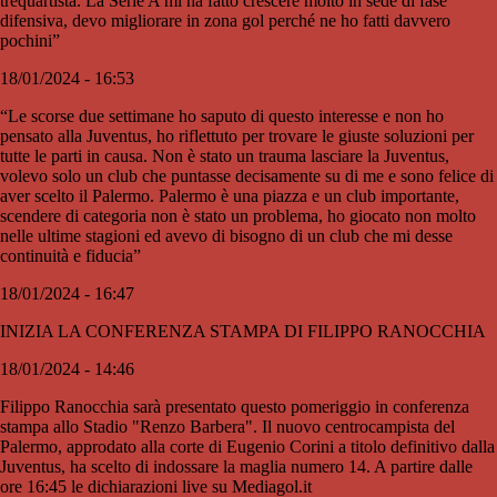
trequartista. La Serie A mi ha fatto crescere molto in sede di fase
difensiva, devo migliorare in zona gol perché ne ho fatti davvero
pochini”
18/01/2024 - 16:53
“Le scorse due settimane ho saputo di questo interesse e non ho
pensato alla Juventus, ho riflettuto per trovare le giuste soluzioni per
tutte le parti in causa. Non è stato un trauma lasciare la Juventus,
volevo solo un club che puntasse decisamente su di me e sono felice di
aver scelto il Palermo. Palermo è una piazza e un club importante,
scendere di categoria non è stato un problema, ho giocato non molto
nelle ultime stagioni ed avevo di bisogno di un club che mi desse
continuità e fiducia”
18/01/2024 - 16:47
INIZIA LA CONFERENZA STAMPA DI FILIPPO RANOCCHIA
18/01/2024 - 14:46
Filippo Ranocchia sarà presentato questo pomeriggio in conferenza
stampa allo Stadio "Renzo Barbera". Il nuovo centrocampista del
Palermo, approdato alla corte di Eugenio Corini a titolo definitivo dalla
Juventus, ha scelto di indossare la maglia numero 14. A partire dalle
ore 16:45 le dichiarazioni live su Mediagol.it