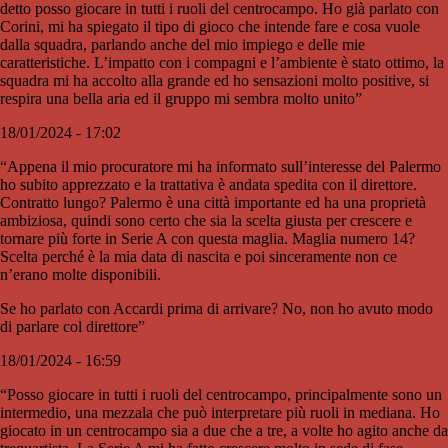
detto posso giocare in tutti i ruoli del centrocampo. Ho già parlato con
Corini, mi ha spiegato il tipo di gioco che intende fare e cosa vuole
dalla squadra, parlando anche del mio impiego e delle mie
caratteristiche. L’impatto con i compagni e l’ambiente è stato ottimo, la
squadra mi ha accolto alla grande ed ho sensazioni molto positive, si
respira una bella aria ed il gruppo mi sembra molto unito”
18/01/2024 - 17:02
“Appena il mio procuratore mi ha informato sull’interesse del Palermo
ho subito apprezzato e la trattativa è andata spedita con il direttore.
Contratto lungo? Palermo è una città importante ed ha una proprietà
ambiziosa, quindi sono certo che sia la scelta giusta per crescere e
tornare più forte in Serie A con questa maglia. Maglia numero 14?
Scelta perché è la mia data di nascita e poi sinceramente non ce
n’erano molte disponibili.
Se ho parlato con Accardi prima di arrivare? No, non ho avuto modo
di parlare col direttore”
18/01/2024 - 16:59
“Posso giocare in tutti i ruoli del centrocampo, principalmente sono un
intermedio, una mezzala che può interpretare più ruoli in mediana. Ho
giocato in un centrocampo sia a due che a tre, a volte ho agito anche da