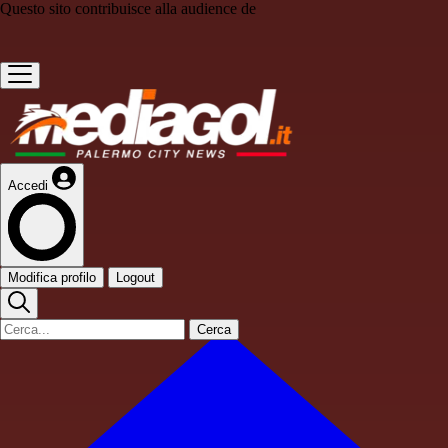
Questo sito contribuisce alla audience de
Accedi
Modifica profilo
Logout
Cerca