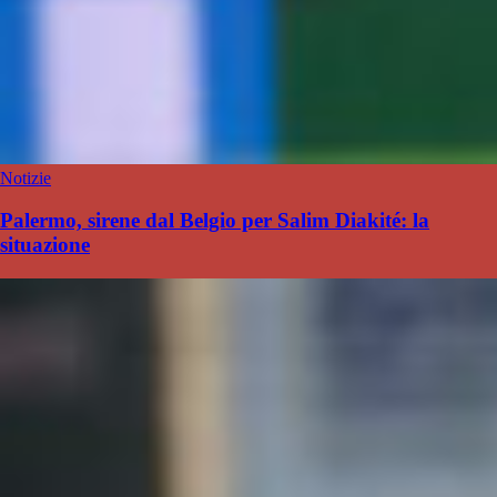
Notizie
Palermo, sirene dal Belgio per Salim Diakité: la
situazione