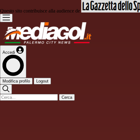
Questo sito contribuisce alla audience de
Accedi
Modifica profilo
Logout
Cerca