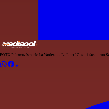
FOTO Palermo, Ismaele La Vardera de Le Iene: "Cosa ci faccio con San