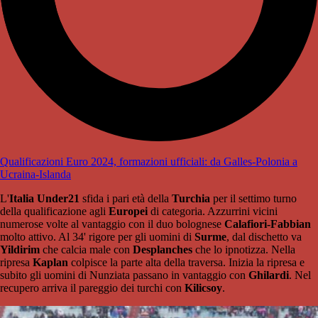
Qualificazioni Euro 2024, formazioni ufficiali: da Galles-Polonia a
Ucraina-Islanda
L'
Italia Under21
sfida i pari età della
Turchia
per il settimo turno
della qualificazione agli
Europei
di categoria. Azzurrini vicini
numerose volte al vantaggio con il duo bolognese
Calafiori-Fabbian
molto attivo. Al 34' rigore per gli uomini di
Surme
, dal dischetto va
Yildirim
che calcia male con
Desplanches
che lo ipnotizza. Nella
ripresa
Kaplan
colpisce la parte alta della traversa. Inizia la ripresa e
subito gli uomini di Nunziata passano in vantaggio con
Ghilardi
. Nel
recupero arriva il pareggio dei turchi con
Kilicsoy
.