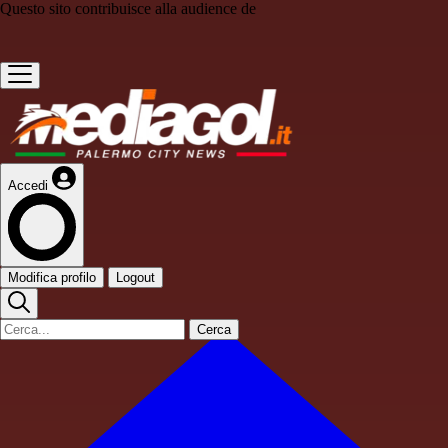
Questo sito contribuisce alla audience de
Accedi
Modifica profilo
Logout
Cerca