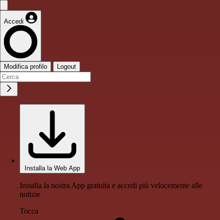
Accedi
Modifica profilo
Logout
Installa la Web App
Installa la nostra App gratuita e accedi più velocemente alle
notizie
Tocca