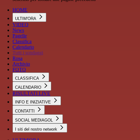
HOME
ULTIM'ORA
VIDEO
News
Pagelle
Classifica
Calendario
Tutti i sondaggi
Rosa
Archivio
FOTO
CLASSIFICA
CALENDARIO
RISULTATI LIVE
INFO E INIZIATIVE
CONTATTI
SOCIAL MEDIAGOL
I siti del nostro network