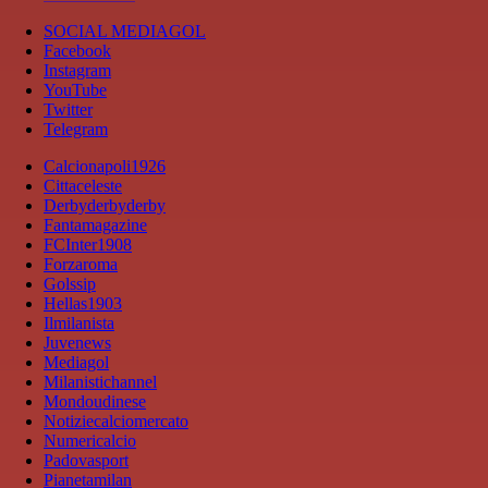
SOCIAL MEDIAGOL
Facebook
Instagram
YouTube
Twitter
Telegram
Calcionapoli1926
Cittaceleste
Derbyderbyderby
Fantamagazine
FCInter1908
Forzaroma
Golssip
Hellas1903
Ilmilanista
Juvenews
Mediagol
Milanistichannel
Mondoudinese
Notiziecalciomercato
Numericalcio
Padovasport
Pianetamilan