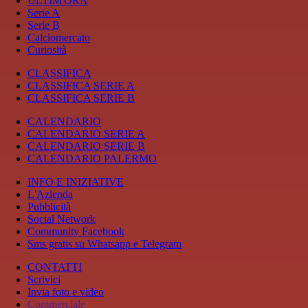
ULTIM'ORA
Serie A
Serie B
Calciomercato
Curiosità
CLASSIFICA
CLASSIFICA SERIE A
CLASSIFICA SERIE B
CALENDARIO
CALENDARIO SERIE A
CALENDARIO SERIE B
CALENDARIO PALERMO
INFO E INIZIATIVE
L'Azienda
Pubblicità
Social Network
Community Facebook
Sms gratis su Whatsapp e Telegram
CONTATTI
Scrivici
Invia foto e video
Commerciale