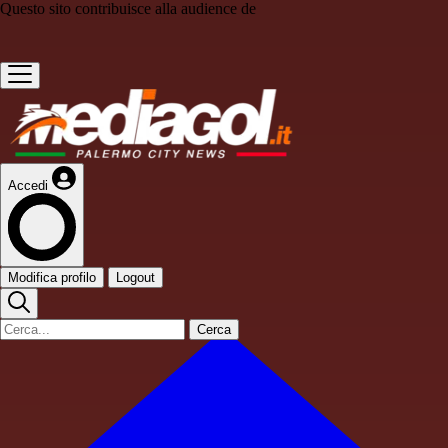
Questo sito contribuisce alla audience de
Accedi
Modifica profilo
Logout
Cerca