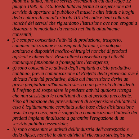
pubblica utilità, nonché servizi essenziali di cui alla legge 12
giugno 1990, n. 146. Resta tuttavia ferma la sospensione del
servizio di apertura al pubblico di musei e altri istituti e luoghi
della cultura di cui all’articolo 101 del codice beni culturali,
nonché dei servizi che riguardano l’istruzione ove non erogati a
distanza o in modalità da remoto nei limiti attualmente
consentiti;
f) è sempre consentita l’attività di produzione, trasporto,
commercializzazione e consegna di farmaci, tecnologia
sanitaria e dispositivi medico-chirurgici nonché di prodotti
agricoli e alimentari. Resta altresì consentita ogni attività
comunque funzionale a fronteggiare l’emergenza;
g) sono consentite le attività degli impianti a ciclo produttivo
continuo, previa comunicazione al Prefetto della provincia ove è
ubicata l’attività produttiva, dalla cui interruzione derivi un
grave pregiudizio all'impianto stesso o un pericolo di incidenti.
Il Prefetto può sospendere le predette attività qualora ritenga
che non sussistano le condizioni di cui al periodo precedente.
Fino all’adozione dei provvedimenti di sospensione dell’attività,
essa è legittimamente esercitata sulla base della dichiarazione
resa. In ogni caso, non è soggetta a comunicazione l’attività dei
predetti impianti finalizzata a garantire l'erogazione di un
servizio pubblico essenziale;
h) sono consentite le attività dell’industria dell’aerospazio e
della difesa, nonché le altre attività di rilevanza strategica per