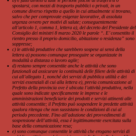
b) è fatto divieto a tutte le persone fisiche di trasferirsi o
spostarsi, con mezzi di trasporto pubblici o privati, in un
comune diverso rispetto a quello in cui attualmente si trovano,
salvo che per comprovate esigenze lavorative, di assoluta
urgenza ovvero per motivi di salute; conseguentemente
all’articolo 1, comma 1, lettera a), del decreto del Presidente del
Consiglio dei ministri 8 marzo 2020 le parole “. E’ consentito il
rientro presso il proprio domicilio, abitazione o residenza” sono
soppresse;
c) le attività produttive che sarebbero sospese ai sensi della
lettera a) possono comunque proseguire se organizzate in
modalità a distanza o lavoro agile;
d) restano sempre consentite anche le attività che sono
funzionali ad assicurare la continuità delle filiere delle attività di
cui all’allegato 1, nonché dei servizi di pubblica utilità e dei
servizi essenziali di cui alla lettera e), previa comunicazione al
Prefetto della provincia ove è ubicata l’attività produttiva, nella
quale sono indicate specificamente le imprese e le
amministrazioni beneficiarie dei prodotti e servizi attinenti alle
attività consentite; il Prefetto può sospendere le predette attività
qualora ritenga che non sussistano le condizioni di cui al
periodo precedente. Fino all’adozione dei provvedimenti di
sospensione dell’attività, essa è legittimamente esercitata sulla
base della comunicazione resa;
e) sono comunque consentite le attività che erogano servizi di