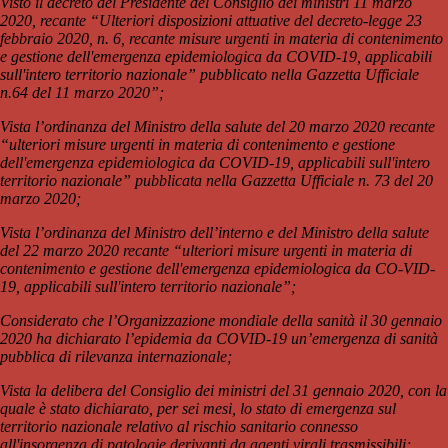
Visto il decreto del Presidente del Consiglio dei ministri 11 marzo
2020, recante “Ulteriori disposizioni attuative del decreto-legge 23
febbraio 2020, n. 6, recante misure urgenti in materia di contenimento
e gestione dell'emergenza epidemiologica da COVID-19, applicabili
sull'intero territorio nazionale” pubblicato nella Gazzetta Ufficiale
n.64 del 11 marzo 2020”;
Vista l’ordinanza del Ministro della salute del 20 marzo 2020 recante
“ulteriori misure urgenti in materia di contenimento e gestione
dell'emergenza epidemiologica da COVID-19, applicabili sull'intero
territorio nazionale” pubblicata nella Gazzetta Ufficiale n. 73 del 20
marzo 2020;
Vista l’ordinanza del Ministro dell’interno e del Ministro della salute
del 22 marzo 2020 recante “ulteriori misure urgenti in materia di
contenimento e gestione dell'emergenza epidemiologica da CO-VID-
19, applicabili sull'intero territorio nazionale”;
Considerato che l’Organizzazione mondiale della sanità il 30 gennaio
2020 ha dichiarato l’epidemia da COVID-19 un’emergenza di sanità
pubblica di rilevanza internazionale;
Vista la delibera del Consiglio dei ministri del 31 gennaio 2020, con la
quale è stato dichiarato, per sei mesi, lo stato di emergenza sul
territorio nazionale relativo al rischio sanitario connesso
all'insorgenza di patologie derivanti da agenti virali trasmissibili;