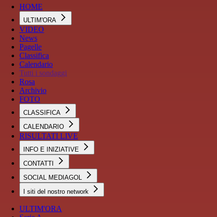
HOME
ULTIM'ORA
VIDEO
News
Pagelle
Classifica
Calendario
Tutti i sondaggi
Rosa
Archivio
FOTO
CLASSIFICA
CALENDARIO
RISULTATI LIVE
INFO E INIZIATIVE
CONTATTI
SOCIAL MEDIAGOL
I siti del nostro network
ULTIM'ORA