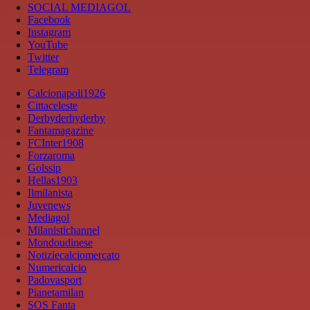
SOCIAL MEDIAGOL
Facebook
Instagram
YouTube
Twitter
Telegram
Calcionapoli1926
Cittaceleste
Derbyderbyderby
Fantamagazine
FCInter1908
Forzaroma
Golssip
Hellas1903
Ilmilanista
Juvenews
Mediagol
Milanistichannel
Mondoudinese
Notiziecalciomercato
Numericalcio
Padovasport
Pianetamilan
SOS Fanta