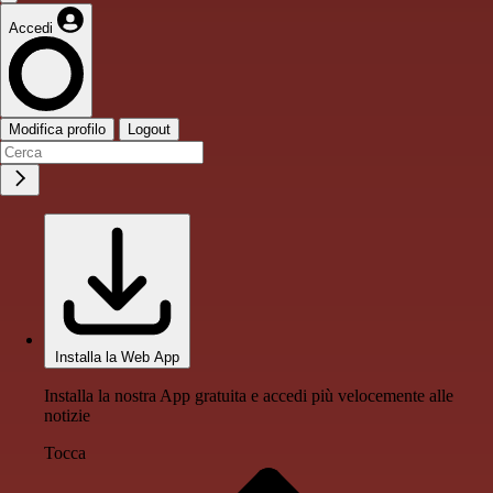
Accedi
Modifica profilo
Logout
Installa la Web App
Installa la nostra App gratuita e accedi più velocemente alle
notizie
Tocca