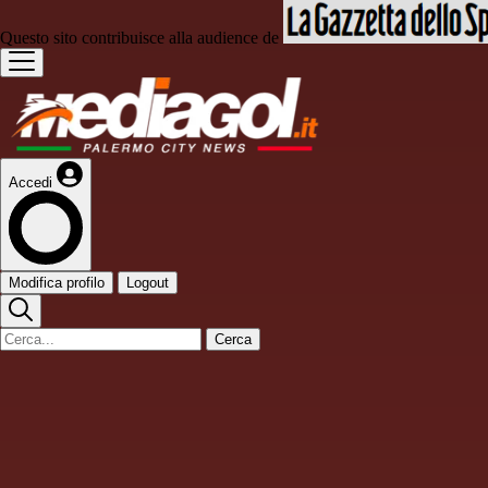
Questo sito contribuisce alla audience de
Accedi
Modifica profilo
Logout
Cerca