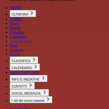
HOME
ULTIM'ORA
VIDEO
News
Pagelle
Classifica
Calendario
Tutti i sondaggi
Rosa
Archivio
FOTO
CLASSIFICA
CALENDARIO
RISULTATI LIVE
INFO E INIZIATIVE
CONTATTI
SOCIAL MEDIAGOL
I siti del nostro network