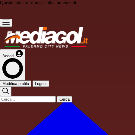
Questo sito contribuisce alla audience de
Accedi
Modifica profilo
Logout
Cerca