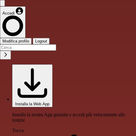
Accedi
Modifica profilo
Logout
Installa la Web App
Installa la nostra App gratuita e accedi più velocemente alle
notizie
Tocca