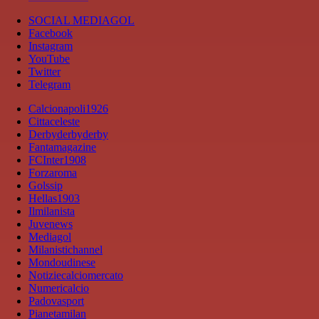
SOCIAL MEDIAGOL
Facebook
Instagram
YouTube
Twitter
Telegram
Calcionapoli1926
Cittaceleste
Derbyderbyderby
Fantamagazine
FCInter1908
Forzaroma
Golssip
Hellas1903
Ilmilanista
Juvenews
Mediagol
Milanistichannel
Mondoudinese
Notiziecalciomercato
Numericalcio
Padovasport
Pianetamilan