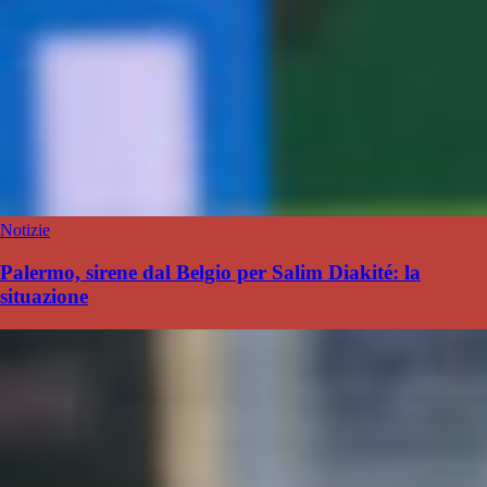
Notizie
Palermo, sirene dal Belgio per Salim Diakité: la
situazione