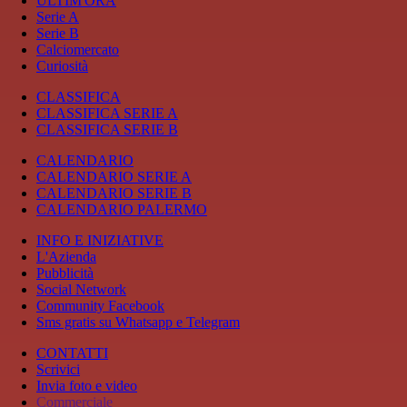
ULTIM'ORA
Serie A
Serie B
Calciomercato
Curiosità
CLASSIFICA
CLASSIFICA SERIE A
CLASSIFICA SERIE B
CALENDARIO
CALENDARIO SERIE A
CALENDARIO SERIE B
CALENDARIO PALERMO
INFO E INIZIATIVE
L'Azienda
Pubblicità
Social Network
Community Facebook
Sms gratis su Whatsapp e Telegram
CONTATTI
Scrivici
Invia foto e video
Commerciale