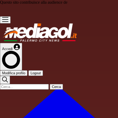
Questo sito contribuisce alla audience de
Accedi
Modifica profilo
Logout
Cerca