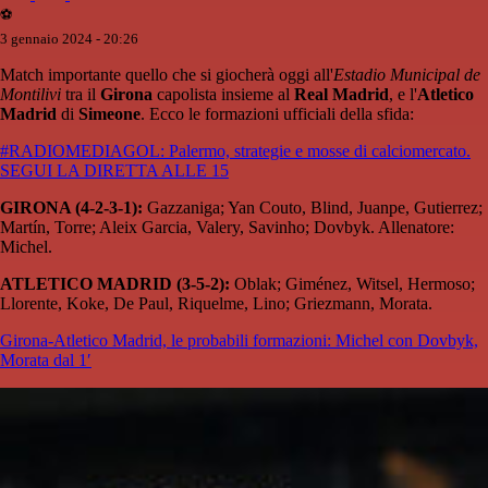
⚽️
3 gennaio 2024 - 20:26
Match importante quello che si giocherà oggi all'
Estadio Municipal de
Montilivi
tra il
Girona
capolista insieme al
Real Madrid
, e l'
Atletico
Madrid
di
Simeone
. Ecco le formazioni ufficiali della sfida:
#RADIOMEDIAGOL: Palermo, strategie e mosse di calciomercato.
SEGUI LA DIRETTA ALLE 15
GIRONA (4-2-3-1):
Gazzaniga; Yan Couto, Blind, Juanpe, Gutierrez;
Martín, Torre; Aleix Garcia, Valery, Savinho; Dovbyk. Allenatore:
Michel.
ATLETICO MADRID (3-5-2):
Oblak; Giménez, Witsel, Hermoso;
Llorente, Koke, De Paul, Riquelme, Lino; Griezmann, Morata.
Girona-Atletico Madrid, le probabili formazioni: Michel con Dovbyk,
Morata dal 1′