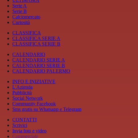
ULTIM'ORA
Serie A
Serie B
Calciomercato
Curiosità
CLASSIFICA
CLASSIFICA SERIE A
CLASSIFICA SERIE B
CALENDARIO
CALENDARIO SERIE A
CALENDARIO SERIE B
CALENDARIO PALERMO
INFO E INIZIATIVE
L'Azienda
Pubblicità
Social Network
Community Facebook
Sms gratis su Whatsapp e Telegram
CONTATTI
Scrivici
Invia foto e video
Commerciale