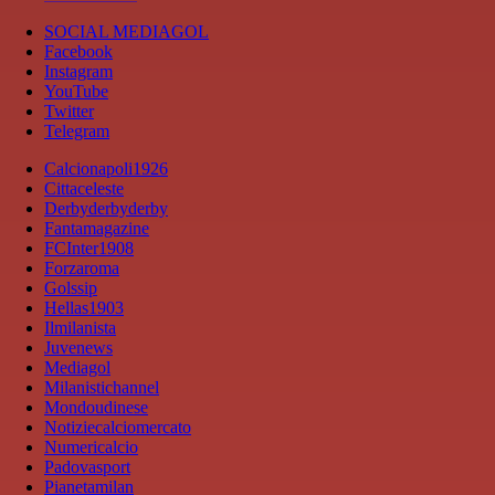
SOCIAL MEDIAGOL
Facebook
Instagram
YouTube
Twitter
Telegram
Calcionapoli1926
Cittaceleste
Derbyderbyderby
Fantamagazine
FCInter1908
Forzaroma
Golssip
Hellas1903
Ilmilanista
Juvenews
Mediagol
Milanistichannel
Mondoudinese
Notiziecalciomercato
Numericalcio
Padovasport
Pianetamilan