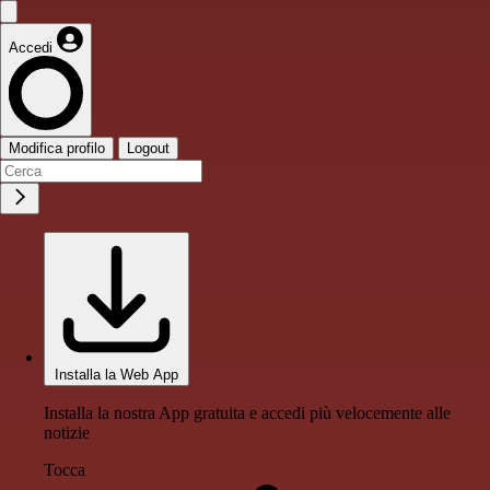
Accedi
Modifica profilo
Logout
Installa la Web App
Installa la nostra App gratuita e accedi più velocemente alle
notizie
Tocca