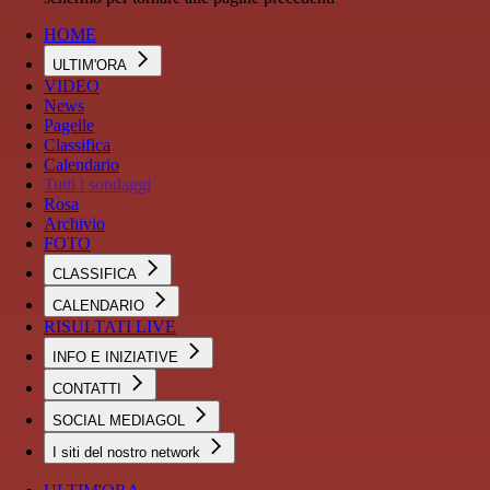
HOME
ULTIM'ORA
VIDEO
News
Pagelle
Classifica
Calendario
Tutti i sondaggi
Rosa
Archivio
FOTO
CLASSIFICA
CALENDARIO
RISULTATI LIVE
INFO E INIZIATIVE
CONTATTI
SOCIAL MEDIAGOL
I siti del nostro network