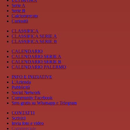
ULTIM'ORA
Serie A
Serie B
Calciomercato
Curiosità
CLASSIFICA
CLASSIFICA SERIE A
CLASSIFICA SERIE B
CALENDARIO
CALENDARIO SERIE A
CALENDARIO SERIE B
CALENDARIO PALERMO
INFO E INIZIATIVE
L'Azienda
Pubblicità
Social Network
Community Facebook
Sms gratis su Whatsapp e Telegram
CONTATTI
Scrivici
Invia foto e video
Commerciale