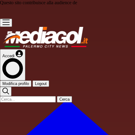
Questo sito contribuisce alla audience de
Accedi
Modifica profilo
Logout
Cerca