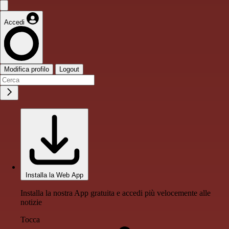
Accedi
Modifica profilo
Logout
Installa la Web App
Installa la nostra App gratuita e accedi più velocemente alle
notizie
Tocca