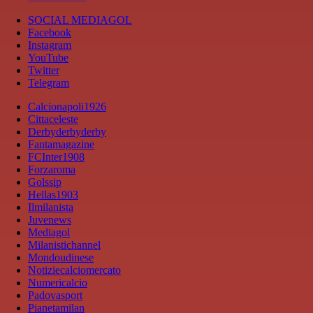
SOCIAL MEDIAGOL
Facebook
Instagram
YouTube
Twitter
Telegram
Calcionapoli1926
Cittaceleste
Derbyderbyderby
Fantamagazine
FCInter1908
Forzaroma
Golssip
Hellas1903
Ilmilanista
Juvenews
Mediagol
Milanistichannel
Mondoudinese
Notiziecalciomercato
Numericalcio
Padovasport
Pianetamilan