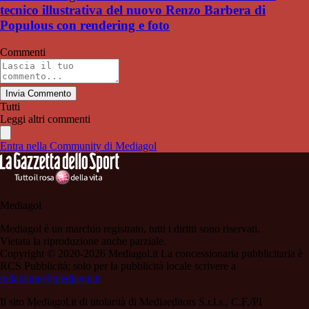
tecnico illustrativa del nuovo Renzo Barbera di
Populous con rendering e foto
Commenti
Invia Commento
Tutti
Leggi altri commenti
Entra nella Community di Mediagol
Mediagol
Mediagol è un marchio registrato, tutti i diritti sono riservati.
Vietata la riproduzione anche parziale.
Copyright © 2020-2026 Mediagol.it La concessionaria pubblicitaria è
RCS Pubblicità; solo per la pubblicità locale scrivere a
redazione@mediagol.it
Il sito Mediagol.it di titolarità di Mediaeditors S.r.l.s., C.F./PI