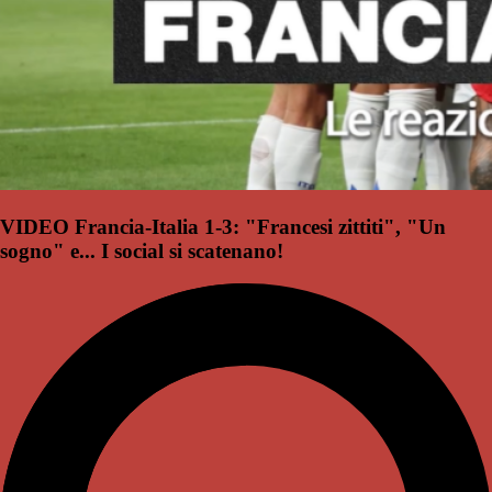
VIDEO Francia-Italia 1-3: "Francesi zittiti", "Un
sogno" e... I social si scatenano!