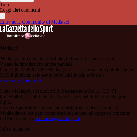
Tutti
Leggi altri commenti
Entra nella Community di Mediagol
Mediagol
Mediagol è un marchio registrato, tutti i diritti sono riservati.
Vietata la riproduzione anche parziale.
Copyright © 2020-2026 Mediagol.it La concessionaria pubblicitaria è
RCS Pubblicità; solo per la pubblicità locale scrivere a
redazione@mediagol.it
Il sito Mediagol.it di titolarità di Mediaeditors S.r.l.s., C.F./PI
06198340827, è affiliato al network Gazzanet di RCS Mediagroup
S.p.a..
Unico responsabile dei contenuti (testi, foto, video e grafiche) è
Mediaeditors; per ogni comunicazione avente ad oggetto i contenuti
del Sito scrivere a
redazione@mediagol.it
Info e Iniziative