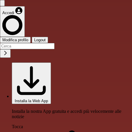
Accedi
Modifica profilo
Logout
Installa la Web App
Installa la nostra App gratuita e accedi più velocemente alle
notizie
Tocca