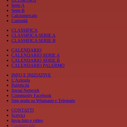
ULTIM'ORA
Serie A
Serie B
Calciomercato
Curiosità
CLASSIFICA
CLASSIFICA SERIE A
CLASSIFICA SERIE B
CALENDARIO
CALENDARIO SERIE A
CALENDARIO SERIE B
CALENDARIO PALERMO
INFO E INIZIATIVE
L'Azienda
Pubblicità
Social Network
Community Facebook
Sms gratis su Whatsapp e Telegram
CONTATTI
Scrivici
Invia foto e video
Commerciale