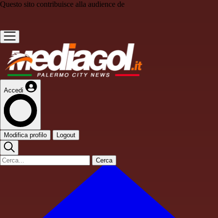
Questo sito contribuisce alla audience de
Accedi
Modifica profilo
Logout
Cerca