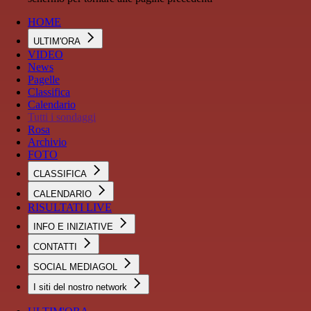
HOME
ULTIM'ORA
VIDEO
News
Pagelle
Classifica
Calendario
Tutti i sondaggi
Rosa
Archivio
FOTO
CLASSIFICA
CALENDARIO
RISULTATI LIVE
INFO E INIZIATIVE
CONTATTI
SOCIAL MEDIAGOL
I siti del nostro network