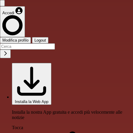
Accedi
Modifica profilo
Logout
Installa la Web App
Installa la nostra App gratuita e accedi più velocemente alle
notizie
Tocca