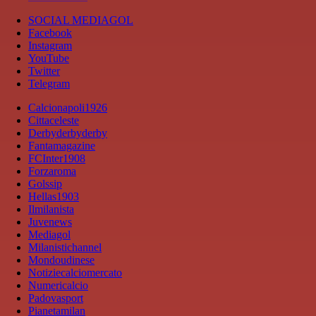
SOCIAL MEDIAGOL
Facebook
Instagram
YouTube
Twitter
Telegram
Calcionapoli1926
Cittaceleste
Derbyderbyderby
Fantamagazine
FCInter1908
Forzaroma
Golssip
Hellas1903
Ilmilanista
Juvenews
Mediagol
Milanistichannel
Mondoudinese
Notiziecalciomercato
Numericalcio
Padovasport
Pianetamilan