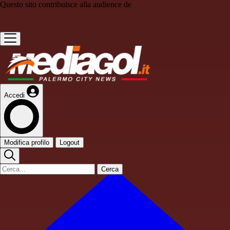
Questo sito contribuisce alla audience de
Accedi
Modifica profilo
Logout
Cerca