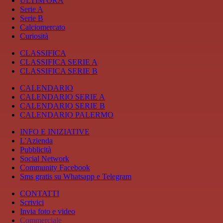
ULTIM'ORA
Serie A
Serie B
Calciomercato
Curiosità
CLASSIFICA
CLASSIFICA SERIE A
CLASSIFICA SERIE B
CALENDARIO
CALENDARIO SERIE A
CALENDARIO SERIE B
CALENDARIO PALERMO
INFO E INIZIATIVE
L'Azienda
Pubblicità
Social Network
Community Facebook
Sms gratis su Whatsapp e Telegram
CONTATTI
Scrivici
Invia foto e video
Commerciale