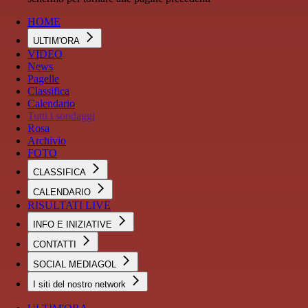
HOME
ULTIM'ORA
VIDEO
News
Pagelle
Classifica
Calendario
Tutti i sondaggi
Rosa
Archivio
FOTO
CLASSIFICA
CALENDARIO
RISULTATI LIVE
INFO E INIZIATIVE
CONTATTI
SOCIAL MEDIAGOL
I siti del nostro network