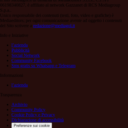
06198340827, è affiliato al network Gazzanet di RCS Mediagroup
S.p.a..
Unico responsabile dei contenuti (testi, foto, video e grafiche) è
Mediaeditors; per ogni comunicazione avente ad oggetto i contenuti
del Sito scrivere a
redazione@mediagol.it
Info e Iniziative
l’azienda
Pubblicità
Social Network
Community Facebook
Sms gratis su Whatsapp e Telegram
Informazioni
l’azienda
Trasparenza
Archivio
Community Policy
Cookie Policy e Privacy
Dichiarazione di accessibilità
Preferenze sui cookie