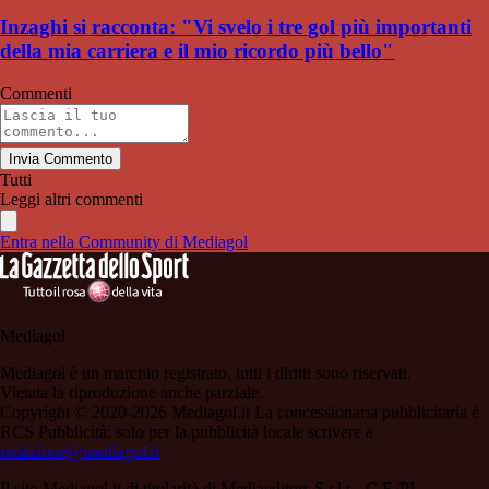
Inzaghi si racconta: "Vi svelo i tre gol più importanti
della mia carriera e il mio ricordo più bello"
Commenti
Invia Commento
Tutti
Leggi altri commenti
Entra nella Community di Mediagol
Mediagol
Mediagol è un marchio registrato, tutti i diritti sono riservati.
Vietata la riproduzione anche parziale.
Copyright © 2020-2026 Mediagol.it La concessionaria pubblicitaria è
RCS Pubblicità; solo per la pubblicità locale scrivere a
redazione@mediagol.it
Il sito Mediagol.it di titolarità di Mediaeditors S.r.l.s., C.F./PI