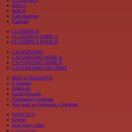
ULTIM'ORA
Serie A
Serie B
Calciomercato
Curiosità
CLASSIFICA
CLASSIFICA SERIE A
CLASSIFICA SERIE B
CALENDARIO
CALENDARIO SERIE A
CALENDARIO SERIE B
CALENDARIO PALERMO
INFO E INIZIATIVE
L'Azienda
Pubblicità
Social Network
Community Facebook
Sms gratis su Whatsapp e Telegram
CONTATTI
Scrivici
Invia foto e video
Commerciale