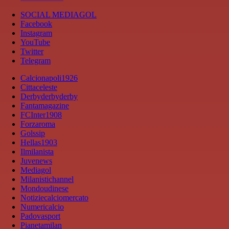
SOCIAL MEDIAGOL
Facebook
Instagram
YouTube
Twitter
Telegram
Calcionapoli1926
Cittaceleste
Derbyderbyderby
Fantamagazine
FCInter1908
Forzaroma
Golssip
Hellas1903
Ilmilanista
Juvenews
Mediagol
Milanistichannel
Mondoudinese
Notiziecalciomercato
Numericalcio
Padovasport
Pianetamilan