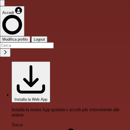
Accedi
Modifica profilo
Logout
Installa la Web App
Installa la nostra App gratuita e accedi più velocemente alle
notizie
Tocca