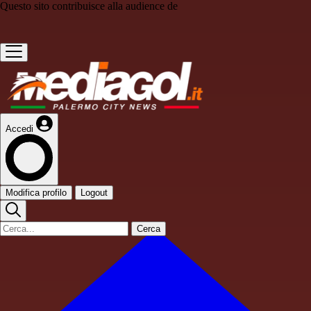
Questo sito contribuisce alla audience de
Accedi
Modifica profilo
Logout
Cerca