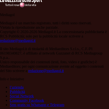
Mediagol
Mediagol è un marchio registrato, tutti i diritti sono riservati.
Vietata la riproduzione anche parziale.
Copyright © 2020-2026 Mediagol.it La concessionaria pubblicitaria è
RCS Pubblicità; solo per la pubblicità locale scrivere a
redazione@mediagol.it
Il sito Mediagol.it di titolarità di Mediaeditors S.r.l.s., C.F./PI
06198340827, è affiliato al network Gazzanet di RCS Mediagroup
S.p.a..
Unico responsabile dei contenuti (testi, foto, video e grafiche) è
Mediaeditors; per ogni comunicazione avente ad oggetto i contenuti
del Sito scrivere a
redazione@mediagol.it
Info e Iniziative
l’azienda
Pubblicità
Social Network
Community Facebook
Sms gratis su Whatsapp e Telegram