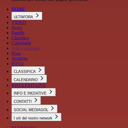
HOME
ULTIM'ORA
VIDEO
News
Pagelle
Classifica
Calendario
Tutti i sondaggi
Rosa
Archivio
FOTO
CLASSIFICA
CALENDARIO
RISULTATI LIVE
INFO E INIZIATIVE
CONTATTI
SOCIAL MEDIAGOL
I siti del nostro network