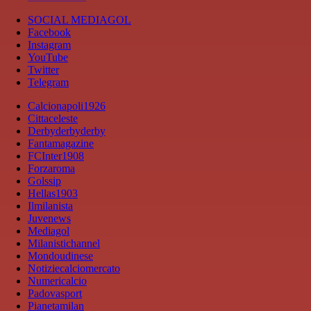
SOCIAL MEDIAGOL
Facebook
Instagram
YouTube
Twitter
Telegram
Calcionapoli1926
Cittaceleste
Derbyderbyderby
Fantamagazine
FCInter1908
Forzaroma
Golssip
Hellas1903
Ilmilanista
Juvenews
Mediagol
Milanistichannel
Mondoudinese
Notiziecalciomercato
Numericalcio
Padovasport
Pianetamilan