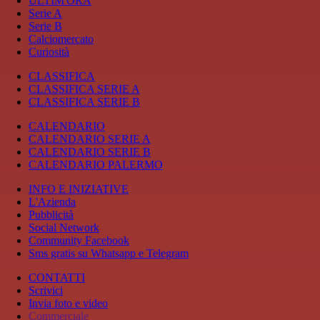
ULTIM'ORA
Serie A
Serie B
Calciomercato
Curiosità
CLASSIFICA
CLASSIFICA SERIE A
CLASSIFICA SERIE B
CALENDARIO
CALENDARIO SERIE A
CALENDARIO SERIE B
CALENDARIO PALERMO
INFO E INIZIATIVE
L'Azienda
Pubblicità
Social Network
Community Facebook
Sms gratis su Whatsapp e Telegram
CONTATTI
Scrivici
Invia foto e video
Commerciale