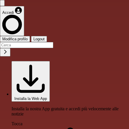
Accedi
Modifica profilo
Logout
Installa la Web App
Installa la nostra App gratuita e accedi più velocemente alle
notizie
Tocca