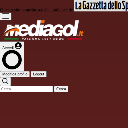
Questo sito contribuisce alla audience de
Accedi
Modifica profilo
Logout
Cerca